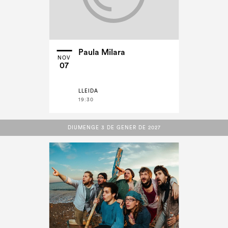
Paula Milara
NOV
07
LLEIDA
19:30
DIUMENGE 3 DE GENER DE 2027
DIUMENGE 3 DE GENER DE 2027