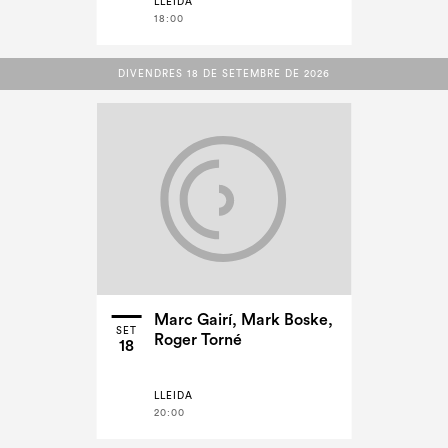
LLEIDA
18:00
DIVENDRES 18 DE SETEMBRE DE 2026
DIVENDRES 18 DE SETEMBRE DE 2026
Marc Gairí, Mark Boske,
SET
Roger Torné
18
LLEIDA
20:00