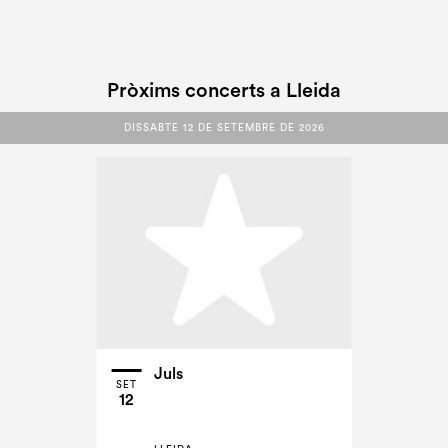
Pròxims concerts a Lleida
DISSABTE 12 DE SETEMBRE DE 2026
DISSABTE 12 DE SETEMBRE DE 2026
Juls
SET
12