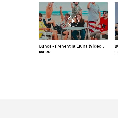
Buhos - Prenent la Lluna (videoclip oficial)
B
BUHOS
B