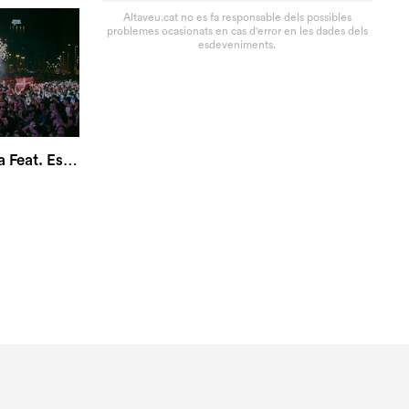
Altaveu.cat no es fa responsable dels possibles
problemes ocasionats en cas d'error en les dades dels
esdeveniments.
Buhos - El Cor m'apreta Feat. Esne Beltza (videoclip oficial)