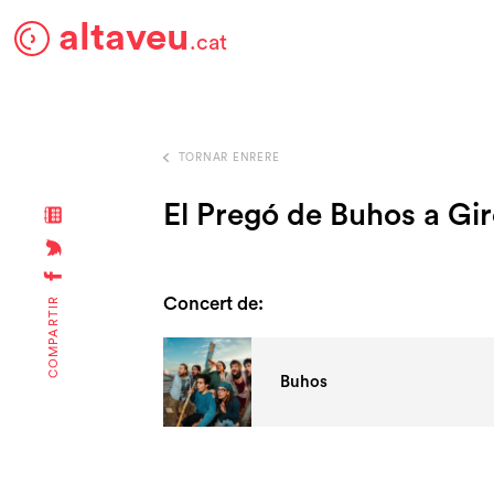
altaveu
.cat
TORNAR ENRERE
El Pregó de Buhos a Gi
Concert de:
COMPARTIR
Buhos