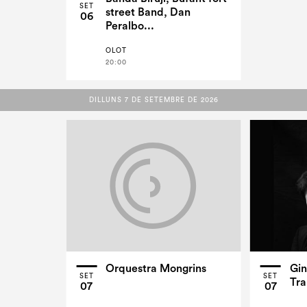
SET
street Band, Dan
06
Peralbo...
OLOT
20:00
DILLUNS 7 DE SETEMBRE DE 2026
DILLUNS 7 DE SETEMBRE DE 2026
Orquestra Mongrins
Gin
SET
SET
Tra
07
07