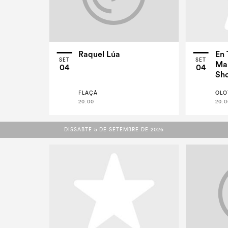
Raquel Lúa
En 
SET
SET
Man
04
04
Sho
FLAÇÀ
OLO
20:00
20:0
DISSABTE 5 DE SETEMBRE DE 2026
DISSABTE 5 DE SETEMBRE DE 2026