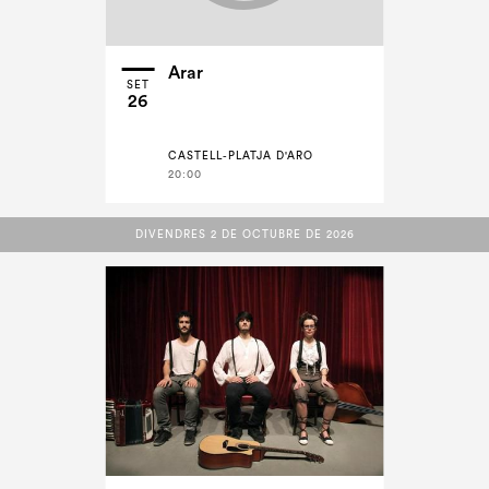
Arar
SET
26
CASTELL-PLATJA D'ARO
20:00
DIVENDRES 2 DE OCTUBRE DE 2026
DIVENDRES 2 DE OCTUBRE DE 2026