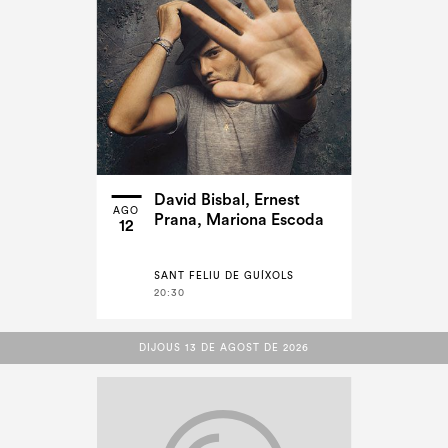
David Bisbal, Ernest
AGO
Prana, Mariona Escoda
12
SANT FELIU DE GUÍXOLS
20:30
DIJOUS 13 DE AGOST DE 2026
DIJOUS 13 DE AGOST DE 2026