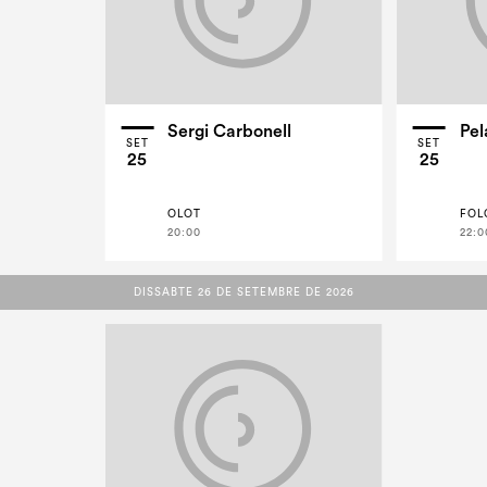
Sergi Carbonell
Pel
SET
SET
25
25
OLOT
FOL
20:00
22:0
DISSABTE 26 DE SETEMBRE DE 2026
DISSABTE 26 DE SETEMBRE DE 2026