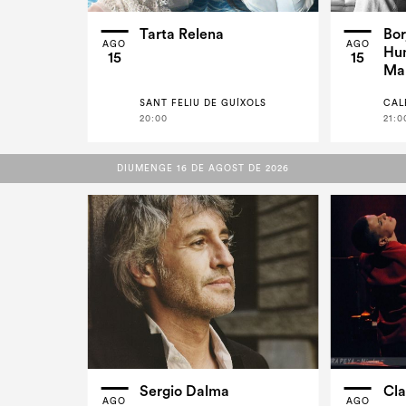
Tarta Relena
Bo
AGO
AGO
Hum
15
15
Ma.
SANT FELIU DE GUÍXOLS
CAL
20:00
21:0
DIUMENGE 16 DE AGOST DE 2026
DIUMENGE 16 DE AGOST DE 2026
Sergio Dalma
Cla
AGO
AGO