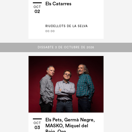
Els Catarres
OCT
02
RIUDELLOTS DE LA SELVA
00:00
DISSABTE 3 DE OCTUBRE DE 2026
DISSABTE 3 DE OCTUBRE DE 2026
Els Pets, Germà Negre,
OCT
MASKO, Miquel del
03
Roig, Orq...