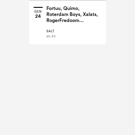
Fortuu, Quimo,
GEN
Roterdam Boys, Xalats,
24
RogerFredoom...
SALT
20:30