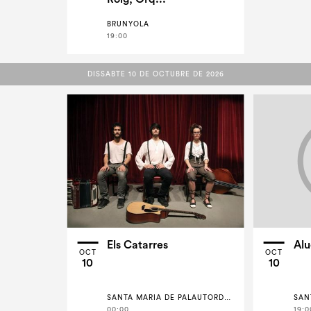
BRUNYOLA
19:00
DISSABTE 10 DE OCTUBRE DE 2026
DISSABTE 10 DE OCTUBRE DE 2026
Els Catarres
Alu
OCT
OCT
10
10
SANTA MARIA DE PALAUTORDERA
SAN
00:00
19:0