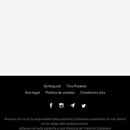
Sorteig.cat
Tiny Pockets
Avís legal
Política de cookies
Condicions d'ús
Altaveu.cat no es fa responsable dels possibles problemes ocasionats en cas d'error
en les dades dels esdeveniments.
Altaveu.cat està subjecta a una llicència de Creative Commons