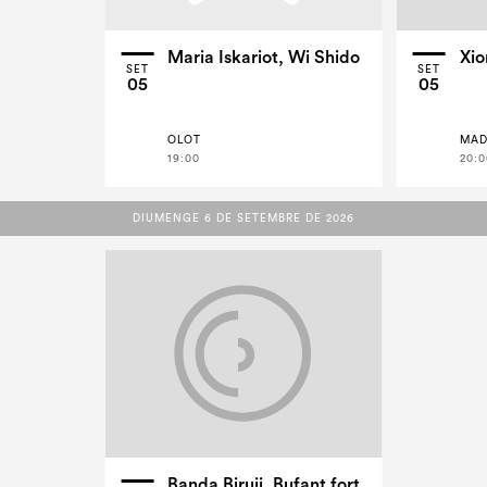
Maria Iskariot, Wi Shido
Xio
SET
SET
05
05
OLOT
MAD
19:00
20:0
DIUMENGE 6 DE SETEMBRE DE 2026
DIUMENGE 6 DE SETEMBRE DE 2026
Banda Biruji, Bufant fort