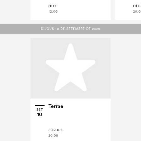
OLOT
OLO
12:00
20:0
DIJOUS 10 DE SETEMBRE DE 2026
DIJOUS 10 DE SETEMBRE DE 2026
Terrae
SET
10
BORDILS
20:00