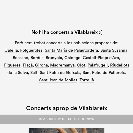
No hi ha concerts a Vilablareix :(
Però hem trobat concerts a les poblacions properes de:
Calella
,
Folgueroles
,
Santa Maria de Palautordera
,
Santa Susanna
,
Bescanó
,
Bordils
,
Brunyola
,
Calonge
,
Castell-Platja d'Aro
,
Figueres
,
Flaçà
,
Girona
,
Madremanya
,
Olot
,
Palafrugell
,
Riudellots
de la Selva
,
Salt
,
Sant Feliu de Guíxols
,
Sant Feliu de Pallerols
,
Sant Joan de Mollet
,
Tortellà
Concerts aprop de Vilablareix
DIMECRES 12 DE AGOST DE 2026
DIMECRES 12 DE AGOST DE 2026