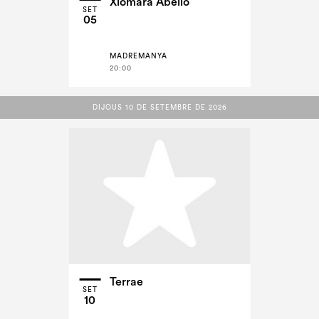
Xiomara Abello
SET
05
MADREMANYA
20:00
DIJOUS 10 DE SETEMBRE DE 2026
DIJOUS 10 DE SETEMBRE DE 2026
Terrae
SET
10