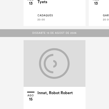
Tyets
13
13
CADAQUÉS
GAR
20:00
20:0
DISSABTE 15 DE AGOST DE 2026
DISSABTE 15 DE AGOST DE 2026
Innat, Robot Robert
AGO
15