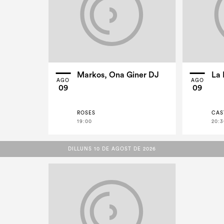
Markos, Ona Giner DJ
La 
AGO
AGO
09
09
ROSES
CAS
19:00
20:3
DILLUNS 10 DE AGOST DE 2026
DILLUNS 10 DE AGOST DE 2026