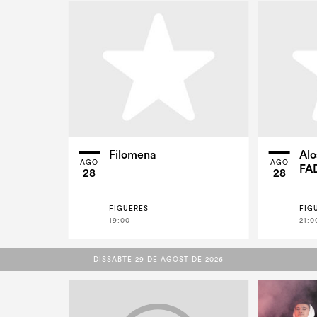
Filomena
Alo
AGO
AGO
FA
28
28
FIGUERES
FIG
19:00
21:0
DISSABTE 29 DE AGOST DE 2026
DISSABTE 29 DE AGOST DE 2026