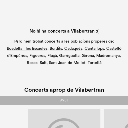
No hi ha concerts a Vilabertran :(
Però hem trobat concerts a les poblacions properes de:
Boadella i les Escaules
,
Bordils
,
Cadaqués
,
Cantallops
,
Castelló
d'Empúries
,
Figueres
,
Flaçà
,
Garriguella
,
Girona
,
Madremanya
,
Roses
,
Salt
,
Sant Joan de Mollet
,
Tortellà
Concerts aprop de Vilabertran
AVUI
AVUI