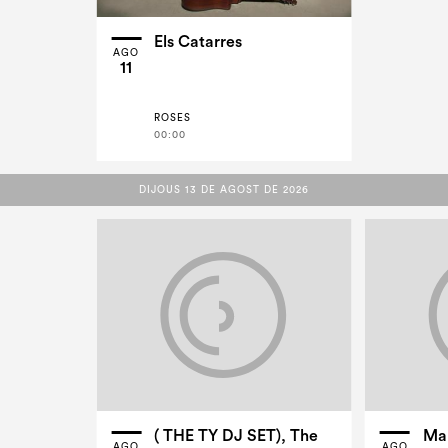
Els Catarres
AGO
11
ROSES
00:00
DIJOUS 13 DE AGOST DE 2026
DIJOUS 13 DE AGOST DE 2026
( THE TY DJ SET), The
Ma
AGO
AGO