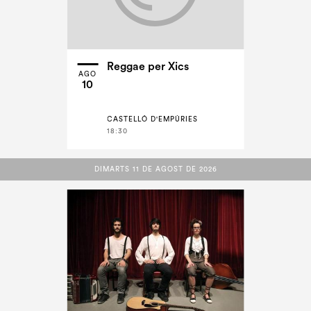
Reggae per Xics
AGO
10
CASTELLÓ D'EMPÚRIES
18:30
DIMARTS 11 DE AGOST DE 2026
DIMARTS 11 DE AGOST DE 2026