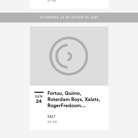
21:30
DIUMENGE 24 DE GENER DE 2027
DIUMENGE 24 DE GENER DE 2027
Fortuu, Quimo,
GEN
Roterdam Boys, Xalats,
24
RogerFredoom...
SALT
20:30