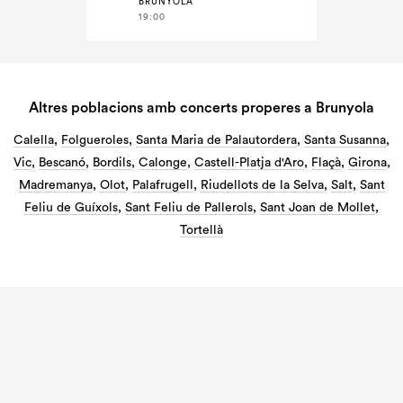
BRUNYOLA
19:00
Altres poblacions amb concerts properes a Brunyola
Calella
,
Folgueroles
,
Santa Maria de Palautordera
,
Santa Susanna
,
Vic
,
Bescanó
,
Bordils
,
Calonge
,
Castell-Platja d'Aro
,
Flaçà
,
Girona
,
Madremanya
,
Olot
,
Palafrugell
,
Riudellots de la Selva
,
Salt
,
Sant
Feliu de Guíxols
,
Sant Feliu de Pallerols
,
Sant Joan de Mollet
,
Tortellà