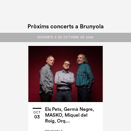
Pròxims concerts a Brunyola
DISSABTE 3 DE OCTUBRE DE 2026
DISSABTE 3 DE OCTUBRE DE 2026
Els Pets, Germà Negre,
OCT
MASKO, Miquel del
03
Roig, Orq...