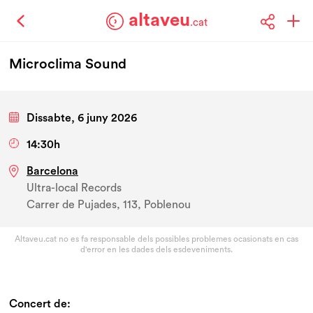
altaveu
.cat
Microclima Sound
Dissabte, 6 juny 2026
14:30h
Barcelona
Ultra-local Records
Carrer de Pujades, 113, Poblenou
Altaveu.cat no es fa responsable dels possibles problemes ocasionats en cas
d'error en les dades dels esdeveniments.
Concert de: