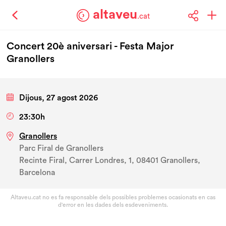
altaveu
.cat
Concert 20è aniversari - Festa Major
Granollers
Dijous, 27 agost 2026
23:30h
Granollers
Parc Firal de Granollers
Recinte Firal, Carrer Londres, 1, 08401 Granollers,
Barcelona
Altaveu.cat no es fa responsable dels possibles problemes ocasionats en cas
d'error en les dades dels esdeveniments.