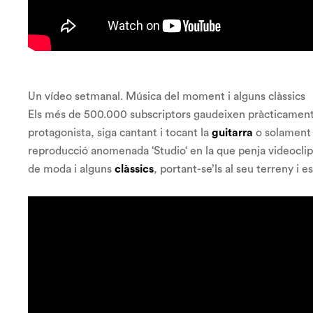
Un vídeo setmanal. Música del moment i alguns clàssics
Els més de 500.000 subscriptors gaudeixen pràcticament
protagonista, siga cantant i tocant la
guitarra
o solament c
reproducció anomenada ‘Studio‘ en la que penja videoclip
de moda i alguns
clàssics
, portant-se’ls al seu terreny i 