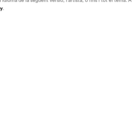
dioma de la següent versió, l’artista, o fins i tot el tema. A
fy
.