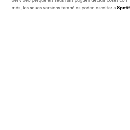
del vídeo perquè els seus fans puguen decidir coses com l’i
més, les seues versions també es poden escoltar a
Spoti