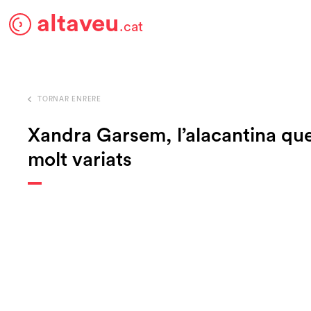
altaveu
.cat
TORNAR ENRERE
Xandra Garsem, l’alacantina qu
molt variats