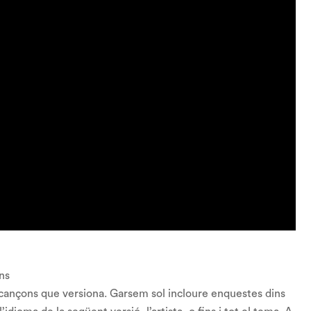
ons
s cançons que versiona. Garsem sol incloure enquestes dins