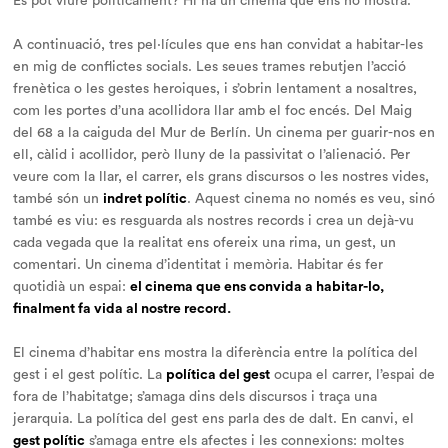
Es pot viure
políticament
? Hi ha un cinema que ens ho mostra.
A continuació, tres pel·lícules que ens han convidat a habitar-les
en mig de conflictes socials. Les seues trames rebutjen l’acció
frenètica o les gestes heroiques, i s’obrin lentament a nosaltres,
com les portes d’una acollidora llar amb el foc encés. Del Maig
del 68 a la caiguda del Mur de Berlín. Un cinema per guarir-nos en
ell, càlid i acollidor, però lluny de la passivitat o l’alienació. Per
veure com la llar, el carrer, els grans discursos o les nostres vides,
també són un
indret polític
. Aquest cinema no només es veu, sinó
també es viu: es resguarda als nostres records i crea un dejà-vu
cada vegada que la realitat ens ofereix una rima, un gest, un
comentari. Un cinema d’identitat i memòria.
Habitar
és fer
quotidià un espai:
el cinema que ens convida a habitar-lo,
finalment fa vida al nostre record.
El cinema d’habitar ens mostra la diferència entre la
política del
gest
i el
gest polític
. La
política del gest
ocupa el carrer, l’espai de
fora de l’habitatge; s’amaga dins dels discursos i traça una
jerarquia. La política del gest ens parla des de dalt. En canvi, el
gest polític
s’amaga entre els afectes i les connexions: moltes