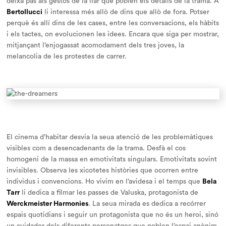
deixa pas als gestos de la llar que poblen els detalls de la trama. A
Bertollucci
li interessa més
allò de dins
que
allò de fora
. Potser
perquè és allí dins de les cases, entre les conversacions, els hàbits
i els tactes, on evolucionen les idees. Encara que siga per mostrar,
mitjançant l’enjogassat acomodament dels tres joves, la
melancolia de les protestes de carrer.
El cinema d’habitar desvia la seua atenció de les problemàtiques
visibles com a desencadenants de la trama. Desfà el cos
homogeni de la massa en emotivitats singulars. Emotivitats sovint
invisibles. Observa les xicotetes històries que ocorren entre
individus i convencions. Ho vivim en l’avidesa i el temps que
Bela
Tarr
li dedica a filmar les passes de Valuska, protagonista de
Werckmeister Harmonies
. La seua mirada es dedica a recórrer
espais quotidians i seguir un protagonista que no és un
heroi
, sinó