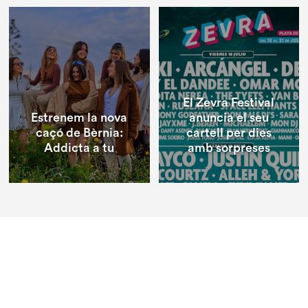
El Zevra Festival
Estrenem la nova
anuncia el seu
caçó de Bèrnia:
cartell per dies
Addicta a tu
amb sorpreses