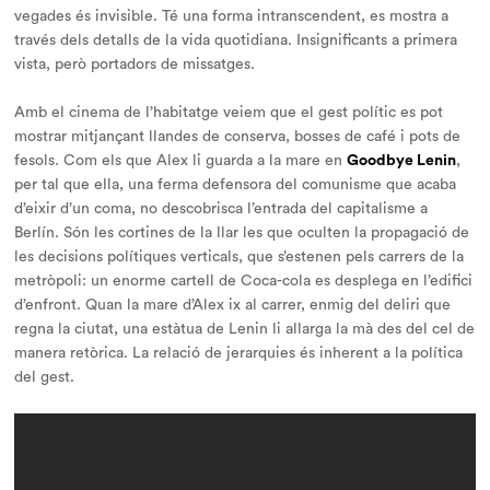
vegades és invisible. Té una forma intranscendent, es mostra a
través dels detalls de la vida quotidiana. Insignificants a primera
vista, però portadors de missatges.
Amb el cinema de l’habitatge veiem que el gest polític es pot
mostrar mitjançant llandes de conserva, bosses de café i pots de
fesols. Com els que Alex li guarda a la mare en
Goodbye Lenin
,
per tal que ella, una ferma defensora del comunisme que acaba
d’eixir d’un coma, no descobrisca l’entrada del capitalisme a
Berlín. Són les cortines de la llar les que oculten la propagació de
les decisions polítiques verticals, que s’estenen pels carrers de la
metròpoli: un enorme cartell de Coca-cola es desplega en l’edifici
d’enfront. Quan la mare d’Alex ix al carrer, enmig del deliri que
regna la ciutat, una estàtua de Lenin li allarga la mà des del cel de
manera retòrica.
La relació de jerarquies és inherent a la política
del gest.