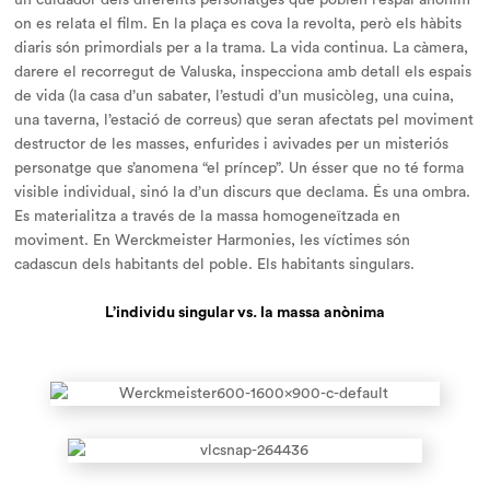
un
cuidador
dels diferents personatges que poblen l’espai anònim
on es relata el film. En la plaça es cova la revolta, però els hàbits
diaris són primordials per a la trama. La vida continua. La càmera,
darere el recorregut de Valuska, inspecciona amb detall els espais
de vida (la casa d’un sabater, l’estudi d’un musicòleg, una cuina,
una taverna, l’estació de correus) que seran afectats pel moviment
destructor de les masses, enfurides i avivades per un misteriós
personatge que s’anomena “el príncep”. Un ésser que no té forma
visible individual, sinó la d’un discurs que declama. És una ombra.
Es materialitza a través de la massa homogeneïtzada en
moviment. En Werckmeister Harmonies, les víctimes són
cadascun dels habitants del poble. Els habitants singulars.
L’individu singular vs. la massa anònima