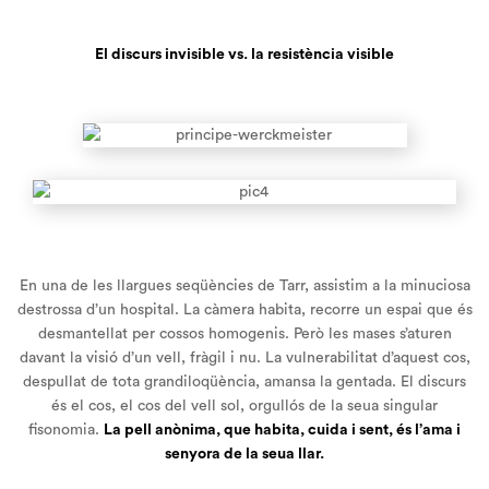
El discurs invisible vs. la resistència visible
En una de les llargues seqüències de Tarr, assistim a la minuciosa
destrossa d’un hospital. La càmera habita, recorre un espai que és
desmantellat per cossos homogenis. Però les mases s’aturen
davant la visió d’un vell, fràgil i nu. La vulnerabilitat d’aquest cos,
despullat de tota grandiloqüència, amansa la gentada. El discurs
és el cos, el cos del vell sol, orgullós de la seua singular
fisonomia.
La pell anònima, que habita, cuida i sent, és l’ama i
senyora de la seua llar.