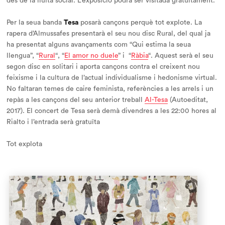
des de la lluita social. L’exposició podrà ser visitada gratuïtament.
Per la seua banda
Tesa
posarà cançons perquè tot explote. La
rapera d’Almussafes presentarà el seu nou disc
Rural
, del qual ja
ha presentat alguns avançaments com “Qui estima la seua
llengua”, “
Rural
“, “
El amor no duele
” i “
Ràbia
“. Aquest serà el seu
segon disc en solitari i aporta cançons contra el creixent nou
feixisme i la cultura de l’actual individualisme i hedonisme virtual.
No faltaran temes de caire feminista, referències a les arrels i un
repàs a les cançons del seu anterior treball
Al-Tesa
(Autoeditat,
2017)
.
El concert de Tesa serà demà divendres a les 22:00 hores al
Rialto i l’entrada serà gratuïta
Tot explota