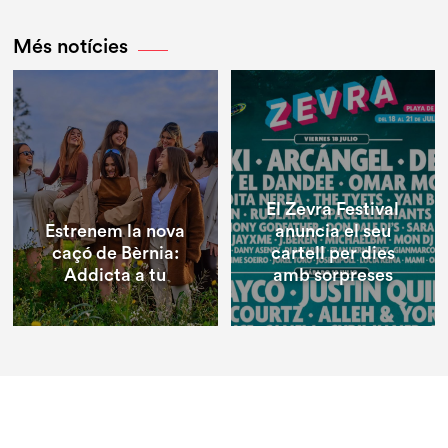
Més notícies
El Zevra Festival
Estrenem la nova
anuncia el seu
caçó de Bèrnia:
cartell per dies
Addicta a tu
amb sorpreses