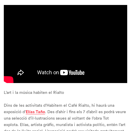
L’art i la música habiten el Rialto
Dins de les activitats d’
Habitem el Café Rialto
, hi haurà una
exposició d’
Elías
Taño
. Des d’ahir i fins els 7 d’abril es podrà veure
una selecció d’il·lustracions seues al voltant de l’obra
Tot
explota.
Elías, artista gràfic, muralista i activista polític, entén l’art