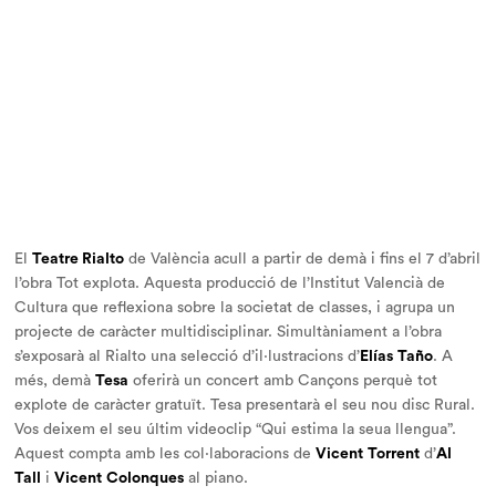
El
Teatre Rialto
de València acull a partir de demà i fins el 7 d’abril
l’obra
Tot explota.
Aquesta producció de l’Institut Valencià de
Cultura que reflexiona sobre la societat de classes, i agrupa un
projecte de caràcter multidisciplinar. Simultàniament a l’obra
s’exposarà al Rialto una selecció d’il·lustracions d’
Elías
Taño
. A
més, demà
Tesa
oferirà un concert amb
Cançons perquè tot
explote
de caràcter gratuït. Tesa presentarà el seu nou disc
Rural
.
Vos deixem el seu últim videoclip “Qui estima la seua llengua”.
Aquest compta amb les col·laboracions de
Vicent
Torrent
d’
Al
Tall
i
Vicent
Colonques
al piano.