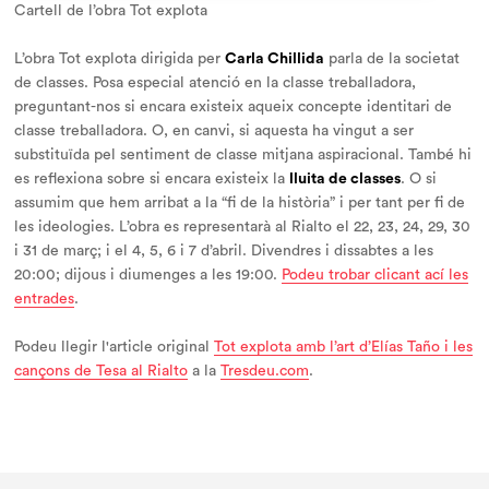
Cartell de l’obra Tot explota
L’obra
Tot explota
dirigida per
Carla Chillida
parla de la societat
de classes. Posa especial atenció en la classe treballadora,
preguntant-nos si encara existeix aqueix concepte identitari de
classe treballadora. O, en canvi, si aquesta ha vingut a ser
substituïda pel sentiment de classe mitjana
aspiracional
. També hi
es reflexiona sobre si encara existeix la
lluita de classes
. O si
assumim que hem arribat a la “fi de la història” i per tant per fi de
les ideologies. L’obra es representarà al Rialto el 22, 23, 24, 29, 30
i 31 de març; i el 4, 5, 6 i 7 d’abril. Divendres i dissabtes a les
20:00; dijous i diumenges a les 19:00.
Podeu trobar clicant ací les
entrades
.
Podeu llegir l'article original
Tot explota amb l’art d’Elías Taño i les
cançons de Tesa al Rialto
a la
Tresdeu.com
.