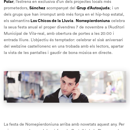
Polar
; l’estrena en exclusiva d’un dels projectes locals més
prometedors,
Sánchez
acompanyat del
Grup d’Autoajuda
; i un
dels grups que han irromput amb més força en el hip-hop estatal,
els salmantins
Los Chicos de la Lluvia
.
Nomepierdoniuna
celebra
la seua festa anual el proper divendres 7 de novembre a l’Auditori
Municipal de Vila-real, amb obertura de portes a les 20:00 i
entrada lliure. L’objectiu és temptador: celebrar el sisè aniversari
del webzine castellonenc en una trobada amb els lectors, apartar
la vista de les pantalles i gaudir de bona música en directe.
La festa de
Nomepierdoniuna
arriba amb novetats aquest any. Per