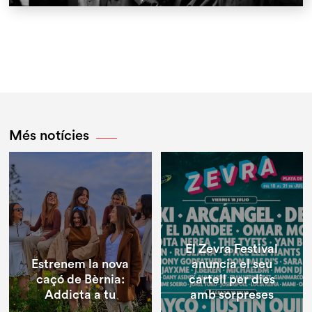
Més notícies
El Zevra Festival
Estrenem la nova
anuncia el seu
caçó de Bèrnia:
cartell per dies
Addicta a tu
amb sorpreses