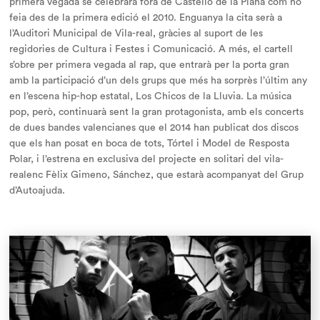
primera vegada se celebrarà fora de Castelló de la Plana com ho
feia des de la primera edició el 2010. Enguanya la cita serà a
l’Auditori Municipal de Vila-real, gràcies al suport de les
regidories de Cultura i Festes i Comunicació. A més, el cartell
s’obre per primera vegada al rap, que entrarà per la porta gran
amb la participació d’un dels grups que més ha sorprès l’últim any
en l’escena hip-hop estatal, Los Chicos de la Lluvia. La música
pop, però, continuarà sent la gran protagonista, amb els concerts
de dues bandes valencianes que el 2014 han publicat dos discos
que els han posat en boca de tots, Tórtel i Model de Resposta
Polar, i l’estrena en exclusiva del projecte en solitari del vila-
realenc Fèlix Gimeno, Sánchez, que estarà acompanyat del Grup
d’Autoajuda.