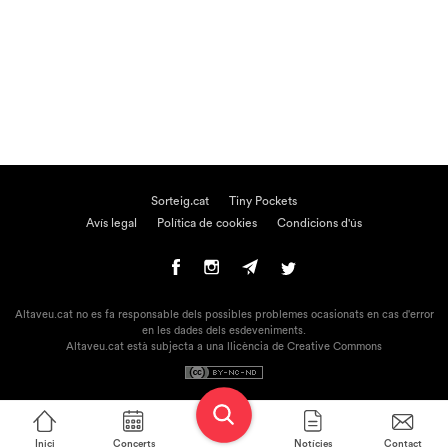
Sorteig.cat
Tiny Pockets
Avís legal
Política de cookies
Condicions d'ús
Altaveu.cat no es fa responsable dels possibles problemes ocasionats en cas d'error
en les dades dels esdeveniments.
Altaveu.cat està subjecta a una llicència de Creative Commons
Inici
Concerts
Notícies
Contact