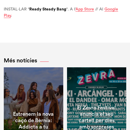
INSTAL·LAR “
Ready Steady Bang
“. A l’
App Store
// Al
Google
Play
.
Més notícies
El Zevra Festival
Estrenem la nova
anuncia el seu
caçó de Bèrnia:
cartell per dies
Addicta a tu
amb sorpreses