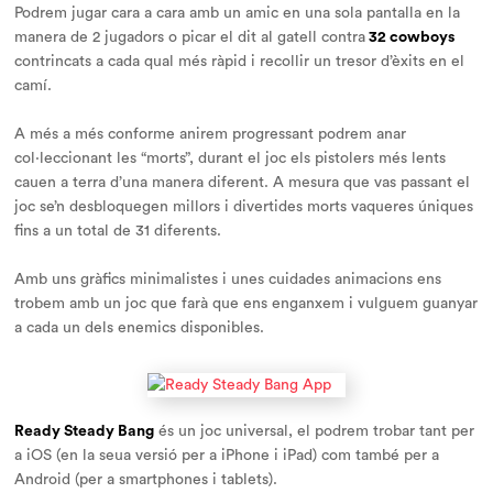
Podrem jugar cara a cara amb un amic en una sola pantalla en la
manera de 2 jugadors o picar el dit al gatell contra
32 cowboys
contrincats a cada qual més ràpid i recollir un tresor d’èxits en el
camí.
A més a més conforme anirem progressant podrem anar
col·leccionant les “morts”, durant el joc els pistolers més lents
cauen a terra d’una manera diferent. A mesura que vas passant el
joc se’n desbloquegen millors i divertides morts vaqueres úniques
fins a un total de 31 diferents.
Amb uns gràfics minimalistes i unes cuidades animacions ens
trobem amb un joc que farà que ens enganxem i vulguem guanyar
a cada un dels enemics disponibles.
Ready Steady Bang
és un joc universal, el podrem trobar tant per
a iOS (en la seua versió per a iPhone i iPad) com també per a
Android (per a smartphones i tablets).