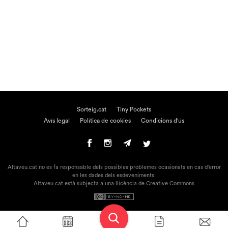
Sorteig.cat
Tiny Pockets
Avís legal
Política de cookies
Condicions d'ús
Altaveu.cat no es fa responsable dels possibles problemes ocasionats en cas d'error
en les dades dels esdeveniments.
Altaveu.cat està subjecta a una llicència de Creative Commons