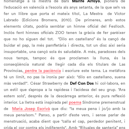
homenatge a la mestra de Barx
Marifé Arroyo
, pionera de
l’educació en valencià a l’escola als anys setanta, de la que se’n va
fer un llibre que porta el mateix títol,
La Mestra
de Víctor
Labrado (Edicions Bromera, 2010). De primeres, amb estos
elements citats, podria semblar un himne oficial del Feslloch.
Inclòs fent himnes oficials ZOO tenen la gràcia de fer parèixer
que no ho siguen del tot. “Dilo en castellano” és la cançó de
buidar el pap, la més pamfletària i directa, tot un disc així seria
insuportable, una cançó sola és saludable. A més, paradoxes dels
nous temps, tampoc és que proclamen la lluna, és la
conseqüència natural de llegir cada dia els titulars de Las
Províncias,
perdre la paciència
i escriure este tema. La metàfora
té un límit, no pas la ironia per això: “
dilo en castellano, suena
màs verdad!
“. César Strawberry de
Def Con Dos
hi col·labora, en
un estil que s’apropa a la rapidesa i l’acidesa del seu grup. “Ara
estem sols”, després de la descàrrega anterior, és pura reflexió
interior. La lletra està inspirada pel
poema
Síndrome premenstrual
de
Maria Josep Escrivà
que diu: “
la meua pena i jo/jo amb la
meua pena/som.
” Panxo, a partir d’este vers, i sense parlar de
menstruació, acaba dient que “
calla el cap, perdedor penitent, i
crida el cor contra els indiferents
“. Amb “Rituales de santería” ens