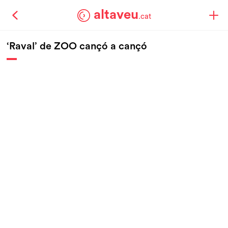
altaveu
.cat
‘Raval’ de ZOO cançó a cançó