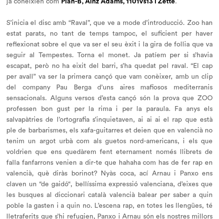
ja coneixien com
Plan-B, Ainz Adams, 1101vs13 i Zette
.
S’inicia el disc amb “Raval”, que ve a mode d’introducció. Zoo han
estat parats, no tant de temps tampoc, el suficient per haver
reflexionat sobre el que va ser el seu èxit i la gira de follia que va
seguir al
Tempestes
. Torna el monet. Ja patíem per si s’havia
escapat, però no ha eixit del barri, s’ha quedat pel raval. “El cap
per avall” va ser la primera cançó que vam conèixer, amb un clip
del company Pau Berga d’uns aires mafiosos mediterranis
sensacionals. Alguns versos d’esta cançó són la prova que ZOO
professen bon gust per la rima i per la paraula. Fa anys els
salvapàtries de l’ortografia s’inquietaven,
ai ai ai el rap que està
ple de barbarismes,
els xafa-guitarres et deien que
en valencià no
tenim un argot urbà com als guetos nord-americans
, i els que
voldrien que ens quedàrem fent eternament només llibrets de
falla fanfarrons venien a dir-te que
hahaha com has de fer rap en
valencià, què diràs borinot?
Nyàs coca, ací Arnau i Panxo ens
claven un “
de gaidó
“, bellíssima expressió valenciana, d’eixes que
les busques al diccionari català valencià balear per saber a quin
poble la gasten i a quin no. L’escena rap, en totes les llengües, té
lletraferits que s’hi refugien, Panxo i Arnau són els nostres millors