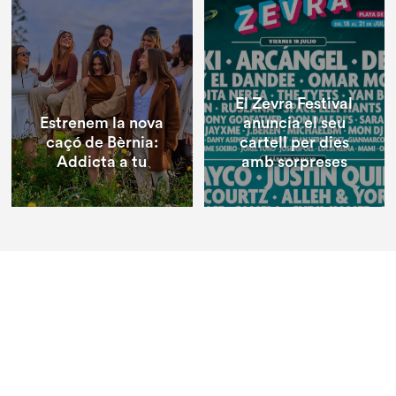
El Zevra Festival
Estrenem la nova
anuncia el seu
caçó de Bèrnia:
cartell per dies
Addicta a tu
amb sorpreses