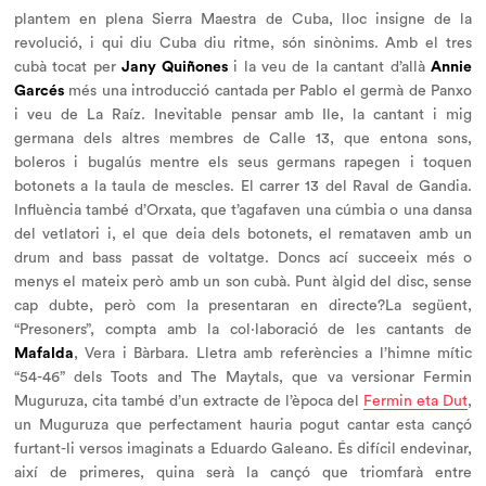
plantem en plena Sierra Maestra de Cuba, lloc insigne de la
revolució, i qui diu Cuba diu ritme, són sinònims. Amb el tres
cubà tocat per
Jany Quiñones
i la veu de la cantant d’allà
Annie
Garcés
més una introducció cantada per Pablo el germà de Panxo
i veu de La Raíz. Inevitable pensar amb Ile, la cantant i mig
germana dels altres membres de Calle 13, que entona sons,
boleros i bugalús mentre els seus germans rapegen i toquen
botonets a la taula de mescles. El carrer 13 del Raval de Gandia.
Influència també d’Orxata, que t’agafaven una cúmbia o una dansa
del vetlatori i, el que deia dels botonets, el remataven amb un
drum and bass passat de voltatge. Doncs ací succeeix més o
menys el mateix però amb un son cubà. Punt àlgid del disc, sense
cap dubte, però com la presentaran en directe?La següent,
“Presoners”, compta amb la col·laboració de les cantants de
Mafalda
, Vera i Bàrbara. Lletra amb referències a l’himne mític
“54-46” dels Toots and The Maytals, que va versionar Fermin
Muguruza, cita també d’un extracte de l’època del
Fermin eta Dut
,
un Muguruza que perfectament hauria pogut cantar esta cançó
furtant-li versos imaginats a Eduardo Galeano. És difícil endevinar,
així de primeres, quina serà la cançó que triomfarà entre