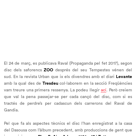
El 24 de març, es publicava
Raval
(Propaganda pel fet 2017), segon
disc dels saforencs
ZOO
després del seu
Tempestes vénen del
sud
. En la revista
Urban
que ix els divendres amb el diari
Levante
amb la qual des de
Tresdeu
col·laborem en la secció
Freqüèncie
s
vam treure una primera ressenya. La podeu llegir
ací
. Però creiem
que val la pena passejar-se per cada cançó del disc, com si es
tractés de perdre’s per cadascun dels carrerons del Raval de
Gandia.
Pel que fa als aspectes tècnics el disc l’han enregistrat a la casa
del Dasousa com l’àlbum precedent, amb produccions de gent que