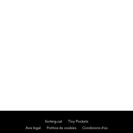
Sorteig.cat
Tiny Pockets
Avís legal
Política de cookies
Condicions d'ús