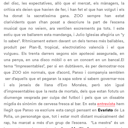
del disc, les expectatives, allò que el mercat, els mànagers, la
crítica els deien que havien de fer, i han fet el que han volgut i els
ha donat la sacratíssima gana. ZOO sempre han estat
clarividents quan s’han posat a descriure la part de l’escena
musical que no veiem, ara ventilen excrements
pa tots
. I este
estiu que ve ballarem esta
mandang
a, i Julio Iglesias afegiria un “
y
lo sabes
“. Rítmicament estem davant un dels temes més ballables,
produït per Plan-B, tropical,
electrolatino
valencià i el que
vulgueu. Els trenta darrers segons són apoteosi assegurada, en
una penya, en una disco mòbil o en un concert en un bancal.El
tema “Impresentables”, per si en dubtàvem, és per demostrar-nos
que ZOO són normals, que d’acord, Panxo i companyia semblen
ser d’aquells que et pegaran la xapa sobre si sabem governar-nos
i els jerseis de llana d’Evo Morales, però són igual
d’impresentables que la resta de mortals, dels que estan fotuts un
diumenge vesprada per culpa del futbol i pels que un dissabte
migdia és sinònim de cervesa fresca al bar. En esta
entrevista
hem
llegit que Panxo va escriure esta cançó pensant en
Evaristo
de La
Polla, un personatge que, tot i estar molt distant musicalment del
rap, ha marcat a més d’un grup de l’escena. “La mestra” és un