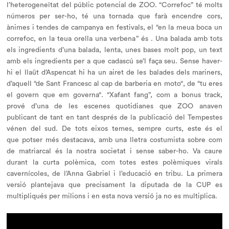
l’heterogeneïtat del públic potencial de ZOO. “Correfoc” té molts
números per ser-ho, té una tornada que farà encendre cors,
ànimes i tendes de campanya en festivals, el “
en la meua boca un
correfoc, en la teua orella una verbena
” és . Una balada amb tots
els ingredients d’una balada, lenta, unes bases molt pop, un text
amb els ingredients per a que cadascú se’l faça seu. Sense haver-
hi el llaüt d’Aspencat hi ha un airet de les balades dels mariners,
d’aquell “
de Sant Francesc al cap de barberia en moto
“, de “
tu eres
el govern que em governa
“. “Xafant fang”, com a bonus track,
prové d’una de les escenes quotidianes que ZOO anaven
publicant de tant en tant després de la publicació del
Tempestes
vénen del sud
. De tots eixos temes, sempre curts, este és el
que potser més destacava, amb una lletra costumista sobre com
de matriarcal és la nostra societat i sense saber-ho. Va caure
durant la curta polèmica, com totes estes polèmiques virals
cavernícoles, de l’Anna Gabriel i l’educació en tribu. La primera
versió plantejava que precisament la diputada de la CUP es
multipliqués per milions i en esta nova versió ja no es multiplica.