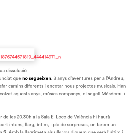
ua dissolució
nunciat que
no segueixen
. 8 anys d’aventures per a l’Andreu,
gafar camins diferents i encetar nous projectes musicals. Han
ecolzat aquests anys, músics companys, el segell Mésdemil i
tir de les 20.30h a la Sala El Loco de València hi haurà
ert intens, llarg, íntim, i ple de sorpreses, on farem un
a fi. Amb la llagrimeta als ulls vos diguem que serà l’últim i