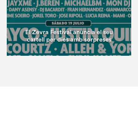
El Zevra Festival anuncia el seu
cartell per dies amb sorpreses