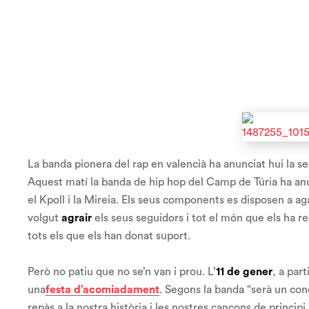
La banda pionera del rap en valencià ha anunciat hui la se
Aquest matí la banda de hip hop del Camp de Túria ha a
el Kpoll i la Mireia. Els seus components es disposen a a
volgut
agrair
els seus seguidors i tot el món que els ha r
tots els que els han donat suport.
Però no patiu que no se’n van i prou. L’
11 de gener
, a par
una
festa d’acomiadament
. Segons la banda “serà un conc
repàs a la nostra història i les nostres cançons de principi 