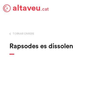
altaveu
.cat
TORNAR ENRERE
Rapsodes es dissolen