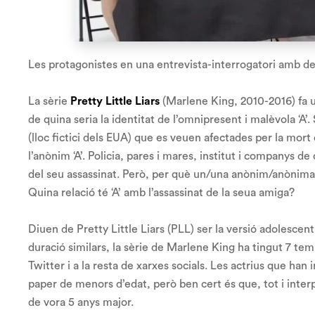
Les protagonistes en una entrevista-interrogatori amb det
La sèrie
Pretty Little Liars
(Marlene King, 2010-2016) fa un
de quina seria la identitat de l’omnipresent i malèvola ‘A
(lloc fictici dels EUA) que es veuen afectades per la mor
l’anònim ‘A’. Policia, pares i mares, institut i companys 
del seu assassinat. Però, per què un/una anònim/anònima t
Quina relació té ‘A’ amb l’assassinat de la seua amiga?
Diuen de
Pretty Little Liars
(PLL) ser la versió adolescen
duració similars, la sèrie de Marlene King ha tingut 7 te
Twitter i a la resta de xarxes socials. Les actrius que han
paper de menors d’edat, però ben cert és que, tot i interp
de vora 5 anys major.