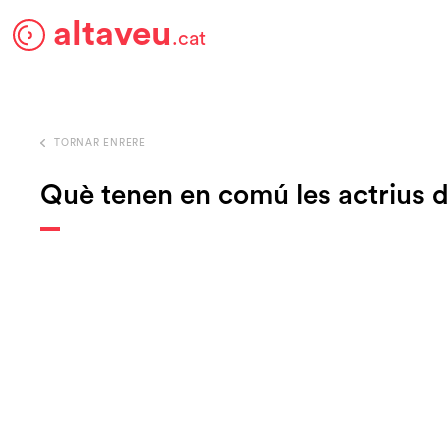
altaveu
.cat
TORNAR ENRERE
Què tenen en comú les actrius de