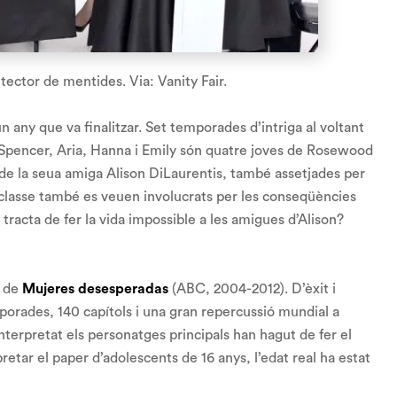
ector de mentides. Via: Vanity Fair.
 any que va finalitzar. Set temporades d’intriga al voltant
’. Spencer, Aria, Hanna i Emily són quatre joves de Rosewood
t de la seua amiga Alison DiLaurentis, també assetjades per
de classe també es veuen involucrats per les conseqüències
racta de fer la vida impossible a les amigues d’Alison?
t de
Mujeres desesperadas
(ABC, 2004-2012). D’èxit i
mporades, 140 capítols i una gran repercussió mundial a
 interpretat els personatges principals han hagut de fer el
retar el paper d’adolescents de 16 anys, l’edat real ha estat