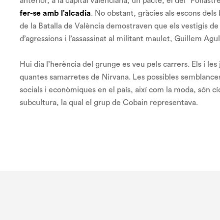
anterior, a la capital valenciana, un pacte, el del “Pollastr
fer-se amb l’alcadia
. No obstant, gràcies als escons dels b
de la
Batalla de València
demostraven que els vestigis de 
d’agressions i l’assassinat al militant maulet, Guillem Agul
Hui dia l’herència del
grunge
es veu pels carrers. Els i les
quantes samarretes de Nirvana. Les possibles semblances e
socials i econòmiques en el país, així com la moda, són cíc
subcultura, la qual el grup de Cobain representava.