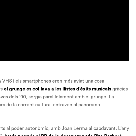
n VHS i els
smartphones
eren més aviat una cosa
rs
el
grunge
es col·lava a les llistes d’èxits musicals
gràcies
oves dels ’90, sorgia paral·lelament amb el
grunge
. La
ura de la corrent cultural entraven al panorama
 forts al poder autonòmic, amb Joan Lerma al capdavant. L’any