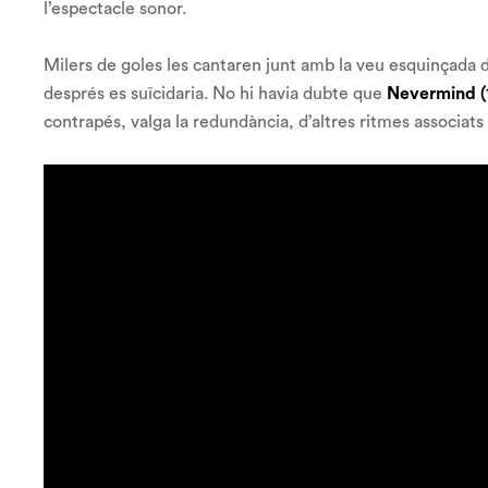
l’espectacle sonor.
Milers de goles les cantaren junt amb la veu esquinçada 
després es suïcidaria. No hi havia dubte que
Nevermind
contrapés, valga la redundància, d’altres ritmes associats