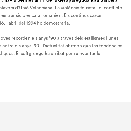
e”,
havia permés al PP de la desapareguda Rita Barberà
lavers d’Unió Valenciana. La violència feixista i el conflicte
les transició encara romanien. Els continus casos
ló, l’abril del 1994 ho demostraria.
 joves recorden els anys ’90 a través dels estilismes i unes
ntre els anys ’90 i l’actualitat afirmen que les tendències
liques. El
softgrunge
ha arribat per reinventar la