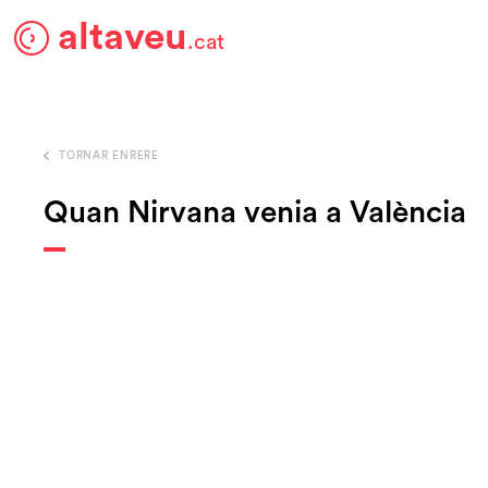
altaveu
.cat
TORNAR ENRERE
Quan Nirvana venia a València