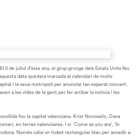
l 2 de juliol d’eixe any, el grup
grunge
dels Estats Units féu
 aquesta data quedara marcada al calendari de molts
capital i la seua metròpoli per anunciar tan esperat concert.
en a les vides de la gent per fer arribar la notícia i les
’escollida fou la capital valenciana. Krist Novoselic, Dave
ari, en terres valencianes. I sí. ‘
Come as you are
‘, ‘
In
 rodona. Només calia un
ticket
rectangular blau per accedir a