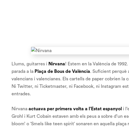
Llums, guitarres i
Nirvana
! Estem en la València de 1992. E
parada a la
Plaça de Bous de València
. Suficient perquè
valencians i valencianes. Els cartells de paper cobrien la 
Ni Twitter, ni Ticketmaster, ni Facebook, ni Instagram estav
entrades.
Nirvana
actuava per primera volta a l’Estat espanyol
i l
Grohl i Kurt Cobain estaven amb els peus a sobre d’un escen
bloom’
o ‘
Smels like teen spirit
‘ sonaren en aquella plaça