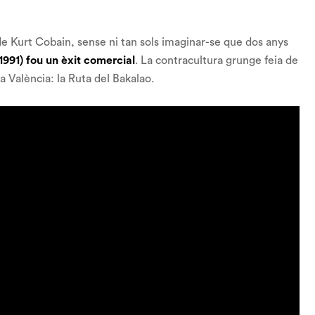
de Kurt Cobain, sense ni tan sols imaginar-se que dos anys
(1991) fou un èxit comercial
. La contracultura
grunge
feia de
 a València: la
Ruta del Bakalao
.