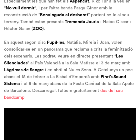
Especialment les que han fet els
Aspencat
, Kiko Tur a la veu en
“
No vull dormir
“, i per l’altra banda Pasqu Giner amb la
reconstrucció de “
Benvinguda al desbarat
” portant-se-la al seu
terreny. També estan presents
Tremenda Jauria
i Natxo Císcar i
Hèctor Galan (
ZOO
).
En aquest segon disc
Pupil·les
, Natàlia, Mireia i Joan, volen
consolidar-se en un panorama que reclama a crits la feminització
dels escenaris. Les podreu veure en directe presentant “
Les
Silenciades
” al País Valencià a la Sala Matisse el 3 de març amb
Lágrimas de Sangre
i en abril al Nules Sona. A Catalunya un poc
abans el 18 de febrer a La Bisbal d’Empordà amb
Pirat’s Sound
Sistema
i el 8 de març abans de la Festa Canibal de la Sala Apolo
de Barcelona. Descarrega’t l’àlbum gratuïtament
des del seu
bandcamp
.