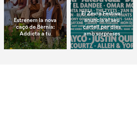
El Zevra Festival
Estrenem la nova
anuncia el seu
caçó de Bèrnia:
cartell per dies
Addicta a tu
amb sorpreses