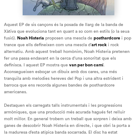
Aquest EP de sis cançons és la posada de llarg de la banda de
Xàtiva que evoluciona tant en quant a so com en estils (o la seua
fusió).
Noah Histeria
proposen una mescla de
posthardcore
i pop
trance que ells defineixen com una mescla d’
art rock
i rock
alternatiu. Amb aquest treball homònim, Noah Histeria pretenen
fer una passa endavant en la cerca d’una sonoritat que els
definisca. I aquest EP mostra que
van per bon camí
.
Aconsegueixen esboçar un dibuix amb dos cares, una més
tranquila amb melodies hereves del Pop i una altra estrident i
barroca que ens recorda algunes bandes de posthardcore
americanes.
Destaquen els carregats talls instrumentals i les progressions
armòniques, que una producció més acurada hagués fet relluir
molt millor. En general trobem un treball que sorpren i deixa amb
ganes de descobrir Noah Histeria en directe, i que obri la porta a
la maduresa d’esta atípica banda socarrada. El disc ha estat