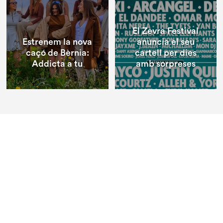
El Zevra Festival
Estrenem la nova
anuncia el seu
caçó de Bèrnia:
cartell per dies
Addicta a tu
amb sorpreses