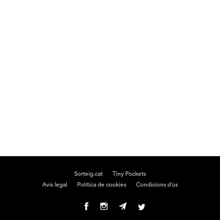
Sorteig.cat
Tiny Pockets
Avís legal
Política de cookies
Condicions d'ús