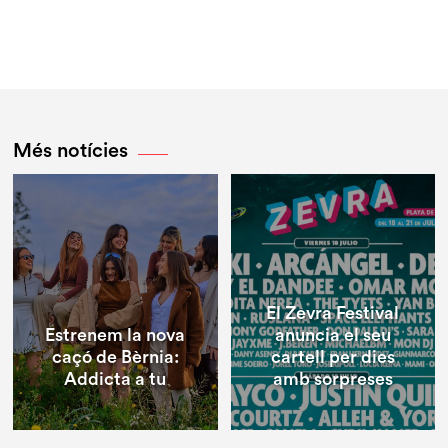
Més notícies
El Zevra Festival
Estrenem la nova
anuncia el seu
caçó de Bèrnia:
cartell per dies
Addicta a tu
amb sorpreses