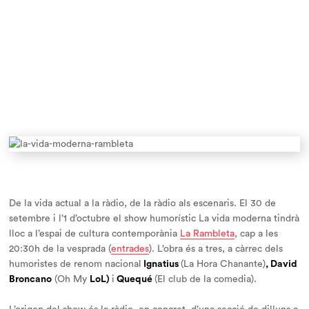
De la vida actual a la ràdio, de la ràdio als escenaris. El 30 de
setembre i l’1 d’octubre el show humorístic
La vida moderna
tindrà
lloc a l’espai de cultura contemporània
La Rambleta
, cap a les
20:30h de la vesprada (
entrades
). L’obra és a tres, a càrrec dels
humoristes de renom nacional
Ignatius
(La Hora Chanante)
, David
Broncano
(Oh My
LoL)
i
Quequé
(El club de la comedia).