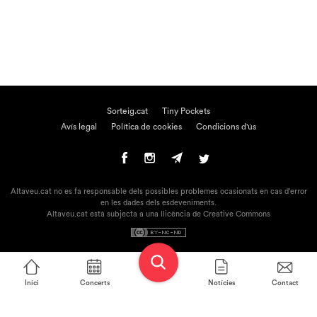
Sorteig.cat
Tiny Pockets
Avís legal
Política de cookies
Condicions d'ús
Altaveu.cat no es fa responsable dels possibles problemes ocasionats en cas d'error
en les dades dels esdeveniments.
Altaveu.cat està subjecta a una llicència de Creative Commons
Inici
Concerts
Notícies
Contact