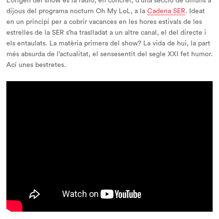
L’origen del show és la ràdio, en concret, d’una secció de dilluns a
dijous del programa nocturn
Oh My LoL
, a la
Cadena SER
. Ideat
en un principi per a cobrir vacances en les hores estivals de les
estrelles de la SER s’ha traslladat a un altre canal, el del directe i
els entaulats. La matèria primera del show? La vida de hui, la part
més absurda de l’actualitat, el sensesentit del segle XXI fet humor.
Ací unes bestretes.