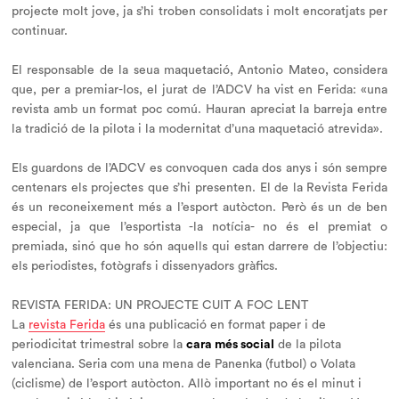
projecte molt jove, ja s’hi troben consolidats i molt encoratjats per
continuar.
El responsable de la seua maquetació, Antonio Mateo, considera
que, per a premiar-los, el jurat de l’ADCV ha vist en Ferida: «una
revista amb un format poc comú. Hauran apreciat la barreja entre
la tradició de la pilota i la modernitat d’una maquetació atrevida».
Els guardons de l’ADCV es convoquen cada dos anys i són sempre
centenars els projectes que s’hi presenten. El de la Revista Ferida
és un reconeixement més a l’esport autòcton. Però és un de ben
especial, ja que l’esportista -la notícia- no és el premiat o
premiada, sinó que ho són aquells qui estan darrere de l’objectiu:
els periodistes, fotògrafs i dissenyadors gràfics.
REVISTA FERIDA: UN PROJECTE CUIT A FOC LENT
La
revista Ferida
és una publicació en format paper i de
periodicitat trimestral sobre la
cara més social
de la pilota
valenciana. Seria com una mena de Panenka (futbol) o Volata
(ciclisme) de l’esport autòcton. Allò important no és el minut i