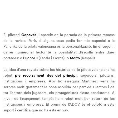
El pilotari
Genovés II
apareix en la portada de la primera remesa
de la revista. Però, si alguna cosa podia fer més especial a la
Panenka de la pilota valenciana és la personalització. En el segon i
darrer número el lector té la possibilitat d’escollir entre dues
portades: o
Puchol II
(Escala i Corda), o
Moltó
(Raspall).
La idea d’una revista sobre les històries de la pilota valenciana ha
rebut
ple recolzament
des del principi
: seguidors, pilotaris,
institucions i empreses. Així ho assegura Martínez: «ens ha
sorprés molt gratament la bona acollida per part dels lectors i de
tot l’entorn dels jugadors, els protagonistes d’este ecosistema. A
nivell de finançament també: hem rebut molt bon retorn de les
institucions i empreses. El premi de l’ADCV és el colofó a este
suport i certifica que no ha esta en va».