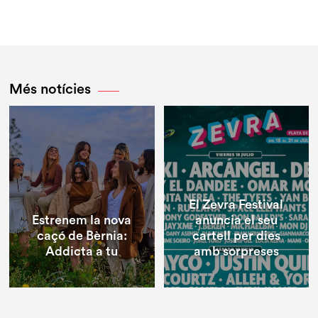
Més notícies
El Zevra Festival
Estrenem la nova
anuncia el seu
caçó de Bèrnia:
cartell per dies
Addicta a tu
amb sorpreses