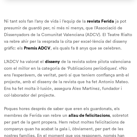
Ni tant sols fan l’any de vida i l’equip de la
revista Ferida
ja pot
presumir de guardó per, ni més ni menys, que l’Associació de
Dissenyadors de la Comunitat Valenciana (ADCV). El Teatre Rialto
va rebre ahir per la vesprada la cita per excel·lència del disseny
gràfic: els
Premis ADCV
, els quals fa 8 anys que se celebren.
L’ADCV ha valorat el
disseny
de la revista sobre pilota valenciana
com el millor en la categoria de ‘Publicacions periòdiques’. «No
ens l’esperàvem, de veritat, però sí que teníem confiança amb el
projecte, amb el disseny de la revista que ha fet Antonio Mateo.
Ens ha fet molta il·lusió», assegura Àlex Martínez, fundador i
col·laborador del projecte.
Poques hores després de saber que eren els guardonats, els
membres de Ferida van rebre un
allau de felicitacions
, sobretot
per part de la gent propera. Hem rebut moltes felicitacions de
companys quan ha acabat la gala i, òbviament, per part de les
nostres famílies. En el moment que vos responem, només han