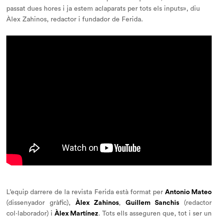
passat dues hores i ja estem aclaparats per tots els
inputs
», diu
Àlex Zahinos, redactor i fundador de Ferida.
L’equip darrere de la revista Ferida està format per
Antonio Mateo
(dissenyador gràfic),
Àlex Zahinos
,
Guillem Sanchis
(redactor
col·laborador) i
Àlex Martínez
. Tots ells asseguren que, tot i ser un