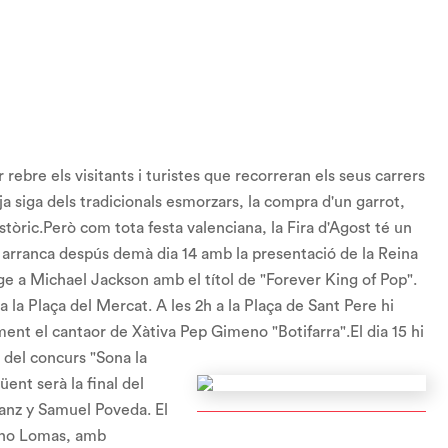
rebre els visitants i turistes que recorreran els seus carrers
 ja siga dels tradicionals esmorzars, la compra d'un garrot,
històric.Però com tota festa valenciana, la Fira d'Agost té un
l arranca despús demà dia 14 amb la presentació de la Reina
ge a Michael Jackson amb el títol de "Forever King of Pop".
a la Plaça del Mercat. A les 2h a la Plaça de Sant Pere hi
lment el cantaor de Xàtiva Pep Gimeno "Botifarra".
El dia 15 hi
s del concurs "Sona la
ent serà la final del
anz y Samuel Poveda. El
runo Lomas, amb