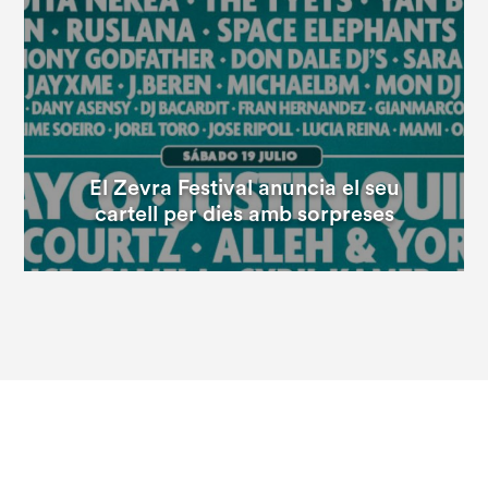
El Zevra Festival anuncia el seu
cartell per dies amb sorpreses