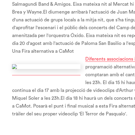
Salmagundi Band & Amigos. Eixa mateixa nit al Mercat hi hau
Brea y Wayne.El diumenge arribarà l'actuació de Juan Ma
d'una actuació de grups locals a la mitja nit, que s'ha tin
d'aprofitar l'escenari i el públic dels concerts del Camp de
amenitzada per l'orquestra Óxido. Eixa mateixa nit es repe
dia 20 d'agost amb l'actuació de Paloma San Basilio a l'es
Una Fira alternativa a CaMot
Diferents associacions i
programació alternativa 
comptaran amb el cantant
les 23h. El dia 15 hi ha
continua el dia 17 amb la projecció de videoclips d'Arthur
Miquel Soler a les 23h.El dia 18 hi haurà un dels concerts 
a CaMot. Posarà el punt i final musical a esta Fira alterna
tràiler del seu proper videoclip 'El Terror de Pasqualo'.