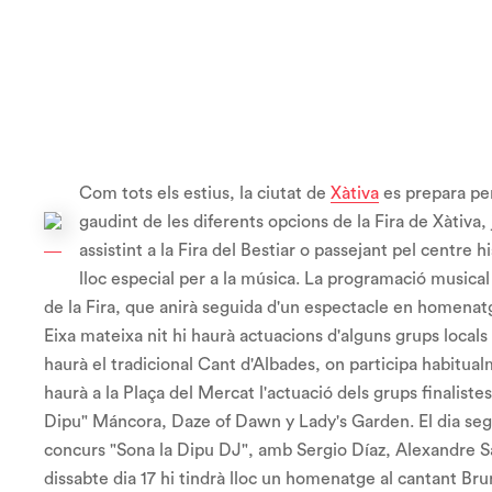
Com tots els estius, la ciutat de
Xàtiva
es prepara per 
gaudint de les diferents opcions de la Fira de Xàtiva,
assistint a la Fira del Bestiar o passejant pel centre 
lloc especial per a la música. La programació musica
de la Fira, que anirà seguida d'un espectacle en homenat
Eixa mateixa nit hi haurà actuacions d'alguns grups locals 
haurà el tradicional Cant d'Albades, on participa habitua
haurà a la Plaça del Mercat l'actuació dels grups finaliste
Dipu" Máncora, Daze of Dawn y Lady's Garden. El dia segü
concurs "Sona la Dipu DJ", amb Sergio Díaz, Alexandre S
dissabte dia 17 hi tindrà lloc un homenatge al cantant B