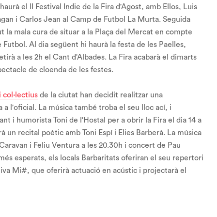
rà el II Festival Indie de la Fira d'Agost, amb Ellos, Luis
gan i Carlos Jean al Camp de Futbol La Murta. Seguida
gut la mala cura de situar a la Plaça del Mercat en compte
 Futbol. Al dia següent hi haurà la festa de les Paelles,
tirà a les 2h el Cant d'Albades. La Fira acabarà el dimarts
pectacle de cloenda de les festes.
 col·lectius
de la ciutat han decidit realitzar una
a l'oficial. La música també troba el seu lloc ací, i
 i humorista Toni de l'Hostal per a obrir la Fira el dia 14 a
urà un recital poètic amb Toni Espí i Elies Barberà. La música
 Caravan i Feliu Ventura a les 20.30h i concert de Pau
més esperats, els locals Barbaritats oferiran el seu repertori
tiva Mi#, que oferirà actuació en acústic i projectarà el