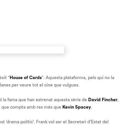
xit “
House of Cards
“. Aquesta plataforma, pels qui no la
 planes per veure tot el cine que vulgues.
al la fama que han estrenat aquesta sèrie de
David Fincher
,
t, i que compta amb res més que
Kevin Spacey
.
t ‘drama polític’. Frank vol ser el Secretari d’Estat del