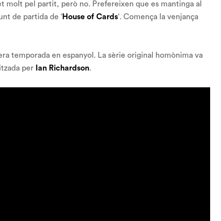
fet molt pel partit, però no. Prefereixen que es mantinga al
unt de partida de ‘
House of Cards
‘. Comença la venjança
mera temporada en espanyol. La sèrie original homònima va
itzada per
Ian Richardson
.