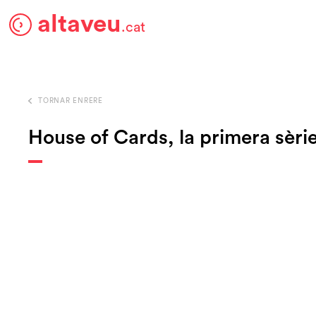
altaveu
.cat
TORNAR ENRERE
House of Cards, la primera sèri