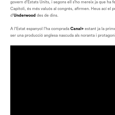
govern d’Estats Units, i segons ell s’ho mereix ja que ha 
Capitoli, és més valuós al congrés, afirmen. Heus ací el p
d’
Underwood
des de dins.
A l’Estat espanyol l’ha comprada
Canal+
estant ja la pri
ser una producció anglesa nascuda als noranta i protagon