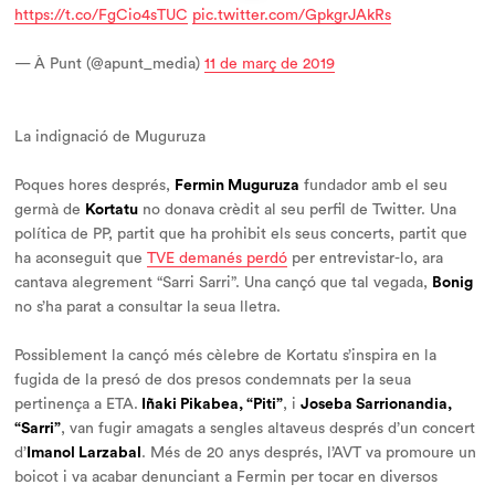
https://t.co/FgCio4sTUC
pic.twitter.com/GpkgrJAkRs
— À Punt (@apunt_media)
11 de març de 2019
La indignació de Muguruza
Poques hores després,
Fermin Muguruza
fundador amb el seu
germà de
Kortatu
no donava crèdit al seu perfil de Twitter. Una
política de PP, partit que ha prohibit els seus concerts, partit que
ha aconseguit que
TVE demanés perdó
per entrevistar-lo, ara
cantava alegrement “Sarri Sarri”. Una cançó que tal vegada,
Bonig
no s’ha parat a consultar la seua lletra.
Possiblement la cançó més cèlebre de Kortatu s’inspira en la
fugida de la presó de dos presos condemnats per la seua
pertinença a ETA.
Iñaki Pikabea, “Piti”
, i
Joseba Sarrionandia,
“Sarri”
, van fugir amagats a sengles altaveus després d’un concert
d’
Imanol Larzabal
. Més de 20 anys després, l’AVT va promoure un
boicot i va acabar denunciant a Fermin per tocar en diversos