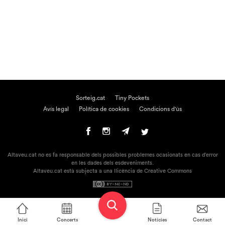
Sorteig.cat
Tiny Pockets
Avís legal
Política de cookies
Condicions d'ús
Altaveu.cat no es fa responsable dels possibles problemes ocasionats en cas d'error
en les dades dels esdeveniments.
Altaveu.cat està subjecta a una llicència de Creative Commons
Inici
Concerts
Notícies
Contact