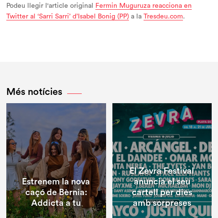
Podeu llegir l'article original
Fermin Muguruza reacciona en
Twitter al ‘Sarri Sarri’ d’Isabel Bonig (PP)
a la
Tresdeu.com
.
Més notícies
El Zevra Festival
Estrenem la nova
anuncia el seu
caçó de Bèrnia:
cartell per dies
Addicta a tu
amb sorpreses