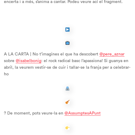
encerta i a més, s’anima a cantar. Podeu veure ací el fragment.
A LA CARTA | No t’imagines el que ha descobert
@pere_aznar
sobre
@isabelbonig
: el rock radical basc l’apassiona! Si guanya en
abril, la veurem vestir-se de cuir i tallar-se la franja per a celebrar-
ho
? De moment, pots veure-la en
@AssumptesAPunt