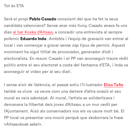
Tot és ETA
Serà el propi
Pablo Casado
conscient del que ha fet la seua
candidata valenciana? Sense anar més lluny, Casado anava fa uns
dies
al bar Koxka d’Altsasu
a concedir una entrevista al sempre
polèmic
Eduardo Inda
. Ambdós i l’equip de gravació van entrar al
local i van començar a gravar sense cap tipus de permís. Aquest
moviment ha sigut titllat de provocador, generador d’odi i
electoralista. En resum Casado i el PP van aconseguir traure rèdit
polític entre el seu electorat a costa del fantasma d’ETA, i Inda va
aconseguir el vídeo per al seu diari.
I sense eixir de València, el passat estiu l’il·lustrador
Elías Taño
també va viure va veure com una darrere d’altra ocasió el seu
mural es veia sabotejat. Al mural, l’artista se solidaritzava i
demanava la llibertat dels joves d’Altsasu a un mur cedit per
l’Ajuntament. Això als conservadors nos els va caure molt bé. El
PP local va presentar una moció perquè que s’esborrara la frase
«Altsasukoak aske!».