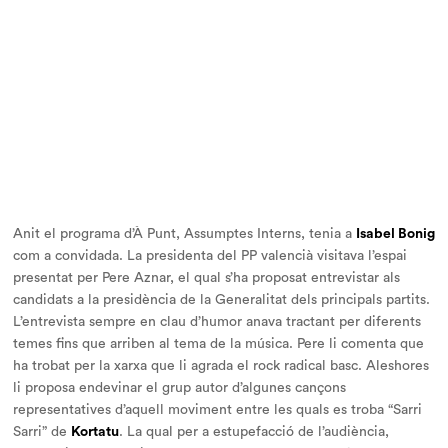
Anit el programa d’À Punt,
Assumptes Interns,
tenia a
Isabel Bonig
com a convidada. La presidenta del PP valencià visitava l’espai
presentat per Pere Aznar, el qual s’ha proposat entrevistar als
candidats a la presidència de la Generalitat dels principals partits.
L’entrevista sempre en clau d’humor anava tractant per diferents
temes fins que arriben al tema de la música. Pere li comenta que
ha trobat per la xarxa que li agrada el rock radical basc. Aleshores
li proposa endevinar el grup autor d’algunes cançons
representatives d’aquell moviment entre les quals es troba “Sarri
Sarri” de
Kortatu
. La qual per a estupefacció de l’audiència,