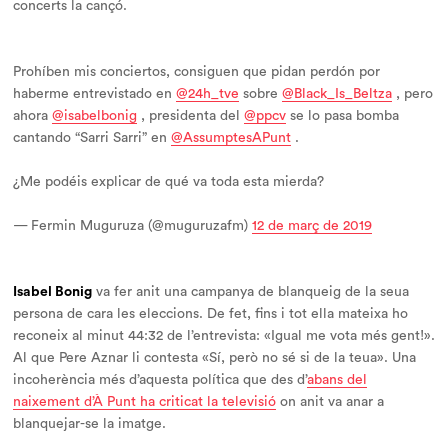
concerts la cançó.
Prohíben mis conciertos, consiguen que pidan perdón por
haberme entrevistado en
@24h_tve
sobre
@Black_Is_Beltza
, pero
ahora
@isabelbonig
, presidenta del
@ppcv
se lo pasa bomba
cantando “Sarri Sarri” en
@AssumptesAPunt
.
¿Me podéis explicar de qué va toda esta mierda?
— Fermin Muguruza (@muguruzafm)
12 de març de 2019
Isabel Bonig
va fer anit una campanya de blanqueig de la seua
persona de cara les eleccions. De fet, fins i tot ella mateixa ho
reconeix al minut 44:32 de l’entrevista: «Igual me vota més gent!».
Al que Pere Aznar li contesta «Sí, però no sé si de la teua». Una
incoherència més d’aquesta política que des d’
abans del
naixement d’À Punt ha criticat la televisió
on anit va anar a
blanquejar-se la imatge.