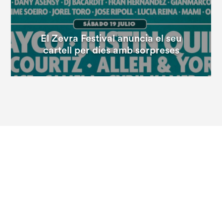
El Zevra Festival anuncia el seu
cartell per dies amb sorpreses