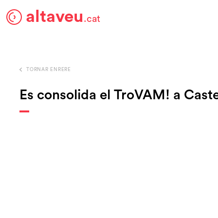
altaveu
.cat
TORNAR ENRERE
Es consolida el TroVAM! a Caste