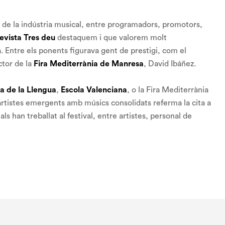
da de la indústria musical, entre programadors, promotors,
evista Tres deu
destaquem i que valorem molt
à. Entre els ponents figurava gent de prestigi, com el
ector de la
Fira Mediterrània de Manresa
, David Ibáñez.
 de la Llengua
,
Escola Valenciana
, o la Fira Mediterrània
rtistes emergents amb músics consolidats referma la cita a
ls han treballat al festival, entre artistes, personal de