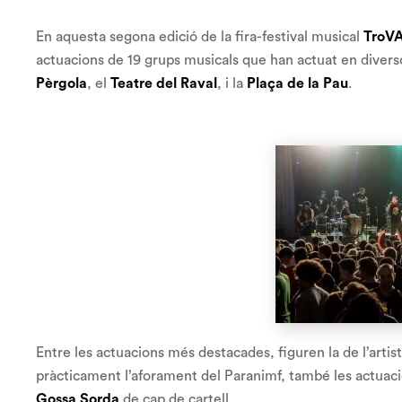
En aquesta segona edició de la fira-festival musical
TroV
actuacions de 19 grups musicals que han actuat en diversos
Pèrgola
, el
Teatre del Raval
, i la
Plaça de la Pau
.
Entre les actuacions més destacades, figuren la de l’arti
pràcticament l’aforament del Paranimf, també les actuac
Gossa Sorda
de cap de cartell.