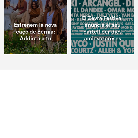
El Zevra Festival
Estrenem la nova
anuncia el seu
caçó de Bèrnia:
cartell per dies
Addicta a tu
amb sorpreses