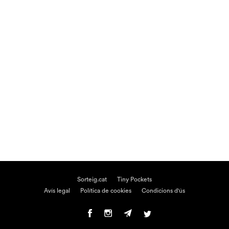
Sorteig.cat
Tiny Pockets
Avís legal
Política de cookies
Condicions d'ús