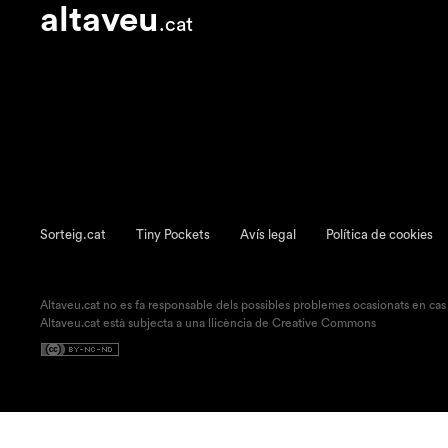
altaveu
.cat
Sorteig.cat
Tiny Pockets
Avís legal
Política de cookies
Altaveu.cat no es fa responsable dels possibles problemes ocasionats en cas
Altaveu.cat està subjecta a una llicència de Creative Commons