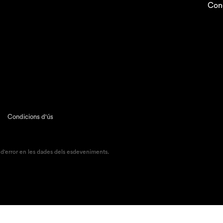
Con
Condicions d'ús
 d'error en les dades dels esdeveniments.