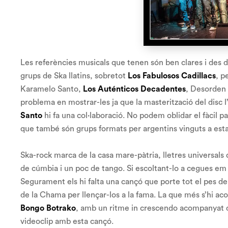
Les referències musicals que tenen són ben clares i des d
grups de Ska llatins, sobretot
Los Fabulosos Cadillacs
, p
Karamelo Santo,
Los Auténticos Decadentes
, Desorden 
problema en mostrar-les ja que la masterització del disc l’
Santo
hi fa una col·laboració. No podem oblidar el fàcil 
que també són grups formats per argentins vinguts a esta
Ska-rock marca de la casa mare-pàtria, lletres universals 
de cúmbia i un poc de tango. Si escoltant-lo a cegues em
Segurament els hi falta una cançó que porte tot el pes de
de la Chama per llençar-los a la fama. La que més s’hi a
Bongo Botrako
, amb un ritme in crescendo acompanyat de
videoclip amb esta cançó.