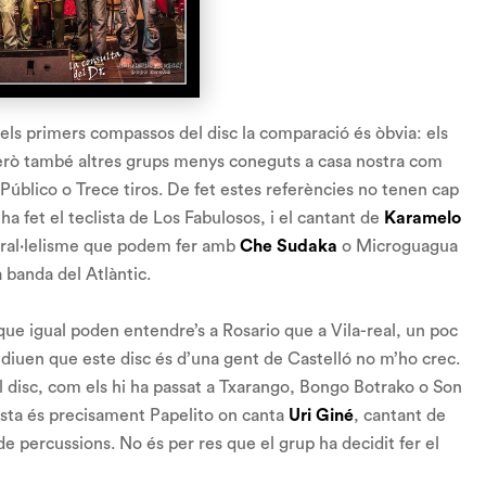
els primers compassos del disc la comparació és òbvia: els
erò també altres grups menys coneguts a casa nostra com
Público o Trece tiros. De fet estes referències no tenen cap
ha fet el teclista de Los Fabulosos, i el cantant de
Karamelo
paral·lelisme que podem fer amb
Che Sudaka
o Microguagua
 banda del Atlàntic.
que igual poden entendre’s a Rosario que a Vila-real, un poc
 diuen que este disc és d’una gent de Castelló no m’ho crec.
l disc, com els hi ha passat a Txarango, Bongo Botrako o Son
costa és precisament
Papelito
on canta
Uri Giné
, cantant de
 percussions. No és per res que el grup ha decidit fer el