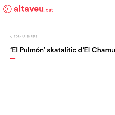
altaveu
.cat
TORNAR ENRERE
‘El Pulmón’ skatalític d’El Cham