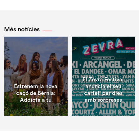
Més notícies
El Zevra Festival
Estrenem la nova
anuncia el seu
caçó de Bèrnia:
cartell per dies
Addicta a tu
amb sorpreses