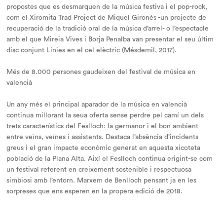
propostes que es desmarquen de la música festiva i el pop-rock,
com el Xiromita Trad Project de Miquel Gironés -un projecte de
recuperació de la tradició oral de la música d’arrel- o l’espectacle
amb el que Mireia Vives i Borja Penalba van presentar el seu últim
disc conjunt Línies en el cel elèctric (Mésdemil, 2017).
Més de 8.000 persones gaudeixen del festival de música en
valencià
Un any més el principal aparador de la música en valencià
continua millorant la seua oferta sense perdre pel camí un dels
trets característics del Feslloch: la germanor i el bon ambient
entre veïns, veïnes i assistents. Destaca l’absència d’incidents
greus i el gran impacte econòmic generat en aquesta xicoteta
població de la Plana Alta. Així el Feslloch continua erigint-se com
un festival referent en creixement sostenible i respectuosa
simbiosi amb l’entorn. Marxem de Benlloch pensant ja en les
sorpreses que ens esperen en la propera edició de 2018.