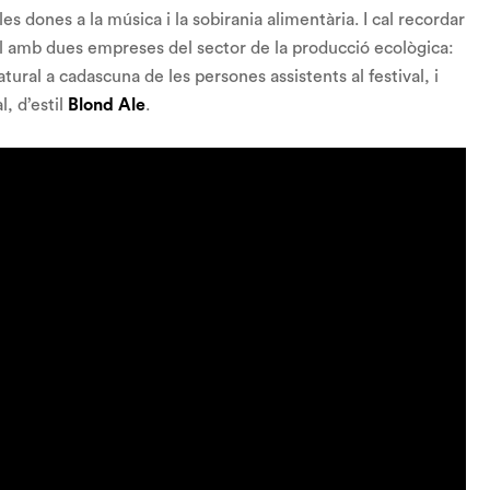
es dones a la música i la sobirania alimentària. I cal recordar
val amb dues empreses del sector de la producció ecològica:
tural a cadascuna de les persones assistents al festival, i
l, d’estil
Blond Ale
.