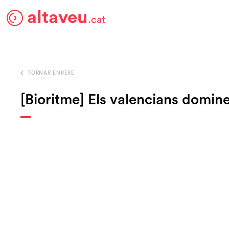
altaveu
.cat
TORNAR ENRERE
[Bioritme] Els valencians dominen