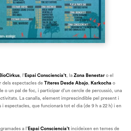
BioCirkus
, l’
Espai Consciencia’t
, la
Zona Benestar
o el
ir dels espectacles de
Títeres Desde Abajo
,
Karkocha
o
 o un pal de foc, i participar d’un cercle de percussió, una
activitats. La canalla, element imprescindible pel present i
s i espectacles, que funcionarà tot el dia (de 9 h a 22 h) i en
ogramades a l’
Espai Consciencia’t
incideixen en temes de