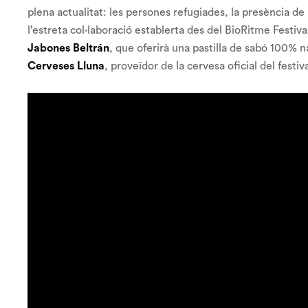
plena actualitat: les persones refugiades, la presència de l
l’estreta col·laboració establerta des del BioRitme Festi
Jabones Beltrán
, que oferirà una pastilla de sabó 100% na
Cerveses Lluna
, proveïdor de la cervesa oficial del festiva