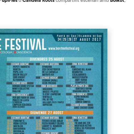
Pupil·les
o
Candela Roots
compartint escenari amb
Boikot
,