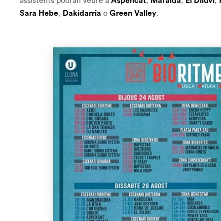
assistents podran veure a
Aspencat
,
Mafalda
,
El Diluvi
,
Sara Hebe
,
Dakidarria
o
Green Valley
.