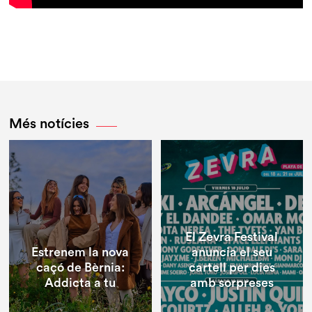
Més notícies
El Zevra Festival
Estrenem la nova
anuncia el seu
caçó de Bèrnia:
cartell per dies
Addicta a tu
amb sorpreses