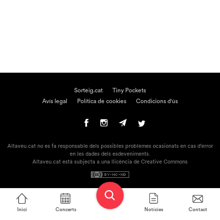
Sorteig.cat
Tiny Pockets
Avís legal
Política de cookies
Condicions d'ús
Altaveu.cat no es fa responsable dels possibles problemes ocasionats en cas d'error
en les dades dels esdeveniments.
Altaveu.cat està subjecta a una llicència de Creative Commons
Inici
Concerts
Notícies
Contact