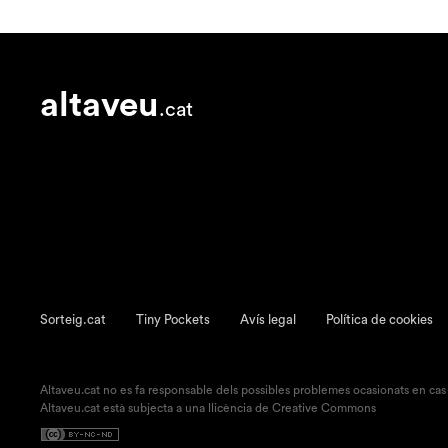
altaveu
.cat
Sorteig.cat
Tiny Pockets
Avís legal
Política de cookies
Altaveu.cat no es fa responsable dels possibles problemes ocasionats en cas
Altaveu.cat està subjecta a una llicència de Creative Commons