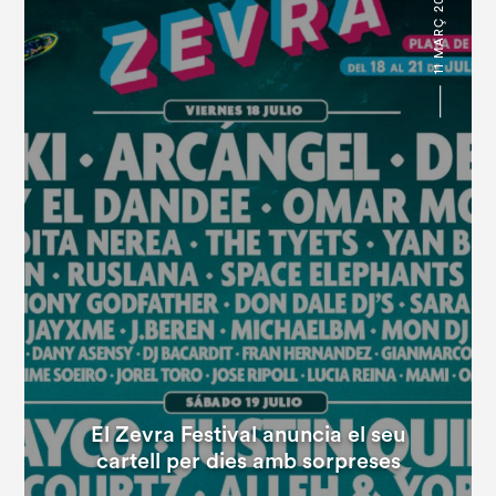
11 MARÇ 2025
El Zevra Festival anuncia el seu
cartell per dies amb sorpreses