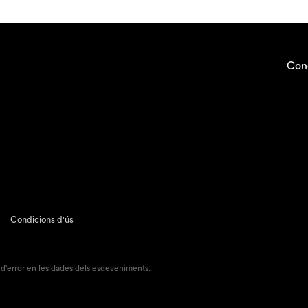
Con
Condicions d'ús
 d'error en les dades dels esdeveniments.