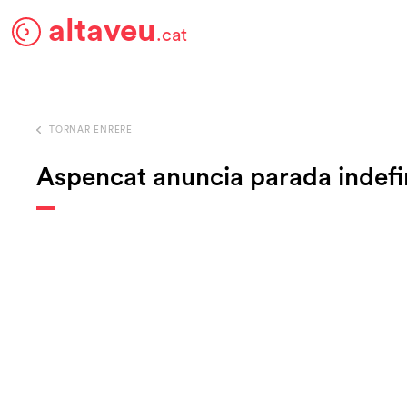
altaveu
.cat
TORNAR ENRERE
Aspencat anuncia parada indefin