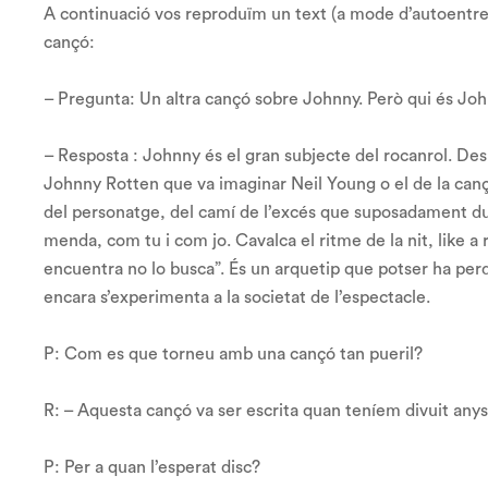
A continuació vos reproduïm un text (a mode d’autoentrev
cançó:
– Pregunta: Un altra cançó sobre Johnny. Però qui és Jo
– Resposta : Johnny és el gran subjecte del rocanrol. De
Johnny Rotten que va imaginar Neil Young o el de la cançò
del personatge, del camí de l’excés que suposadament du a 
menda, com tu i com jo. Cavalca el ritme de la nit, like a 
encuentra no lo busca”. És un arquetip que potser ha per
encara s’experimenta a la societat de l’espectacle.
P: Com es que torneu amb una cançó tan pueril?
R: – Aquesta cançó va ser escrita quan teníem divuit any
P: Per a quan l’esperat disc?