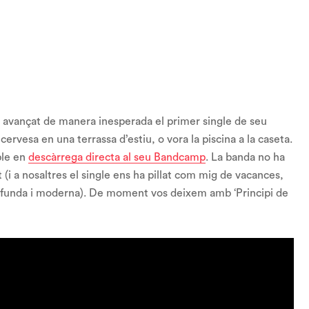
avançat de manera inesperada el primer single de seu
 cervesa en una terrassa d’estiu, o vora la piscina a la caseta.
ible en
descàrrega directa al seu Bandcamp
. La banda no ha
 (i a nosaltres el single ens ha pillat com mig de vacances,
rofunda i moderna). De moment vos deixem amb ‘Principi de