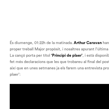
És diumenge, 01:22h de la matinada.
Arthur Caravan
han 
proper treball
Major propòsit
, i nosaltres apurant l’última
La cançó porta per títol
‘Principi de plaer’
, i està dispon
fet més declaracions que les que trobareu al final del post
així que en unes setmanes ja els farem una entrevista p
plaer’: