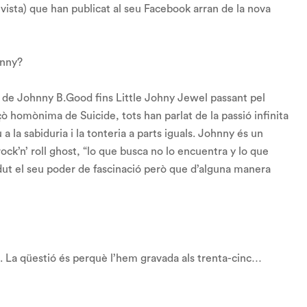
ista) que han publicat al seu Facebook arran de la nova
hnny?
s de Johnny B.Good fins Little Johny Jewel passant pel
 homònima de Suicide, tots han parlat de la passió infinita
la sabiduria i la tonteria a parts iguals. Johnny és un
rock’n’ roll ghost, “lo que busca no lo encuentra y lo que
dut el seu poder de fascinació però que d’alguna manera
s. La qüestió és perquè l’hem gravada als trenta-cinc…