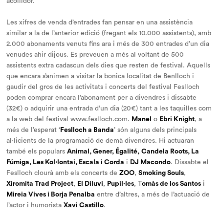
acollidor.
Les xifres de venda d’entrades fan pensar en una assistència
similar a la de l’anterior edició (fregant els 10.000 assistents), amb
2.000 abonaments venuts fins ara i més de 300 entrades d’un dia
venudes ahir dijous. Es preveuen a més al voltant de 500
assistents extra cadascun dels dies que resten de festival. Aquells
que encara s’animen a visitar la bonica localitat de Benlloch i
gaudir del gros de les activitats i concerts del festival Feslloch
poden comprar encara l’abonament per a divendres i dissabte
(32€) o adquirir una entrada d’un dia (20€) tant a les taquilles com
a la web del festival www.feslloch.com.
Manel
o
Ebri Knight
, a
més de l’esperat ‘
Feslloch a Banda
’ són alguns dels principals
al·licients de la programació de demà divendres. Hi actuaran
també els populars
Animal, Gener, Égalité,
Candela Roots, La
Fúmiga, Les Kol·lontai, Escala i Corda
i
DJ Macondo
. Dissabte el
Feslloch clourà amb els concerts de
ZOO
,
Smoking Souls
,
Xiromita Trad Project
,
El Diluvi
,
Pupil·les
, T
omàs de los Santos
i
Mireia Vives i Borja Penalba
entre d’altres, a més de l’actuació de
l’actor i humorista
Xavi Castillo
.