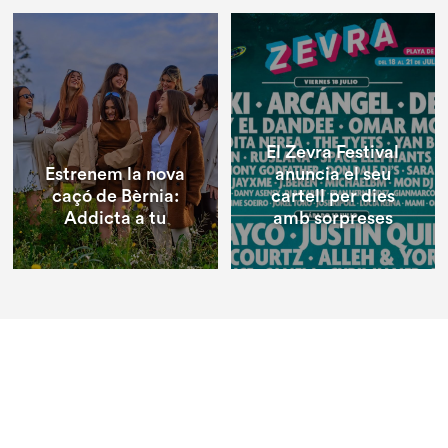
El Zevra Festival
Estrenem la nova
anuncia el seu
caçó de Bèrnia:
cartell per dies
Addicta a tu
amb sorpreses