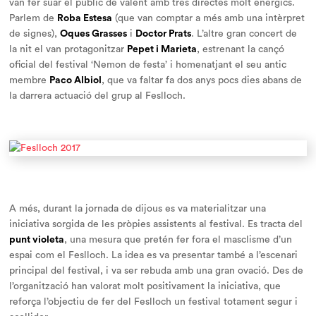
van fer suar el públic de valent amb tres directes molt enèrgics.
Parlem de
Roba Estesa
(que van comptar a més amb una intèrpret
de signes),
Oques Grasses
i
Doctor Prats
. L’altre gran concert de
la nit el van protagonitzar
Pepet i Marieta
, estrenant la cançó
oficial del festival ‘Nemon de festa’ i homenatjant el seu antic
membre
Paco Albiol
, que va faltar fa dos anys pocs dies abans de
la darrera actuació del grup al Feslloch.
A més, durant la jornada de dijous es va materialitzar una
iniciativa sorgida de les pròpies assistents al festival. Es tracta del
punt violeta
, una mesura que pretén fer fora el masclisme d’un
espai com el Feslloch. La idea es va presentar també a l’escenari
principal del festival, i va ser rebuda amb una gran ovació. Des de
l’organització han valorat molt positivament la iniciativa, que
reforça l’objectiu de fer del Feslloch un festival totament segur i