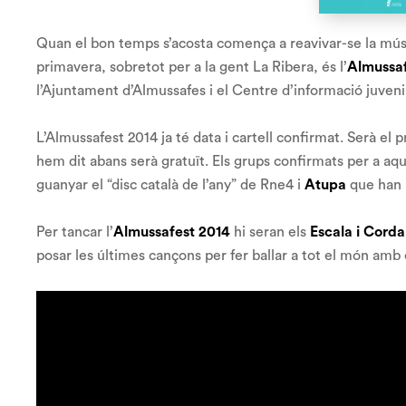
Quan el bon temps s’acosta comença a reavivar-se la música
primavera, sobretot per a la gent La Ribera, és l’
Almussa
l’Ajuntament d’Almussafes i el Centre d’informació juveni
L’Almussafest 2014 ja té data i cartell confirmat. Serà el 
hem dit abans serà gratuït. Els grups confirmats per a aq
guanyar el “
disc català de l’any
” de Rne4 i
Atupa
que han 
Per tancar l’
Almussafest 2014
hi seran els
Escala i Corda 
posar les últimes cançons per fer ballar a tot el món amb e