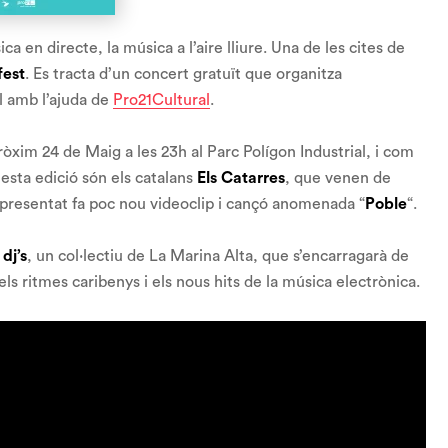
 en directe, la música a l’aire lliure. Una de les cites de
fest
. Es tracta d’un concert gratuït que organitza
l amb l’ajuda de
Pro21Cultural
.
pròxim 24 de Maig a les 23h al Parc Polígon Industrial, i com
uesta edició són els catalans
Els Catarres
, que venen de
presentat fa poc nou videoclip i cançó anomenada “
Poble
“.
dj’s
, un col·lectiu de La Marina Alta, que s’encarragarà de
ls ritmes caribenys i els nous hits de la música electrònica.