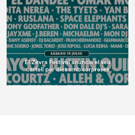
El Zevra Festival anuncia el seu
cartell per dies amb sorpreses