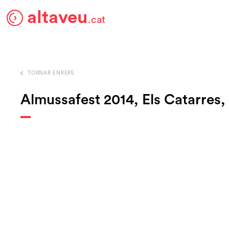
altaveu
.cat
TORNAR ENRERE
Almussafest 2014, Els Catarres, 