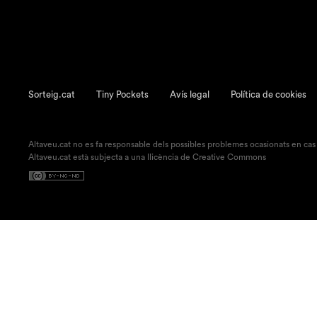
Sorteig.cat
Tiny Pockets
Avís legal
Política de cookies
Altaveu.cat no es fa responsable dels possibles problemes ocasionats en cas
Altaveu.cat està subjecta a una llicència de Creative Commons