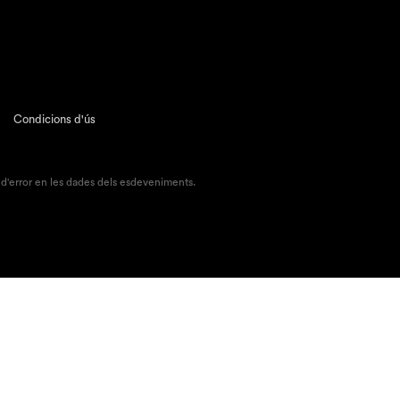
Condicions d'ús
 d'error en les dades dels esdeveniments.