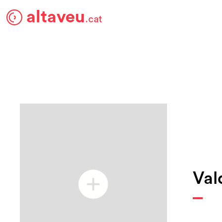
altaveu
.cat
Val