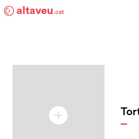
altaveu
.cat
Tor