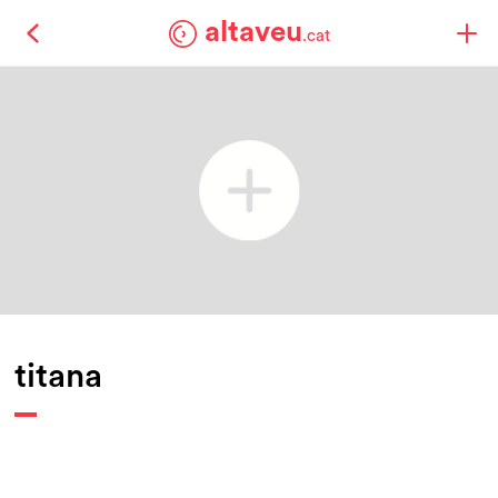
altaveu
.cat
titana