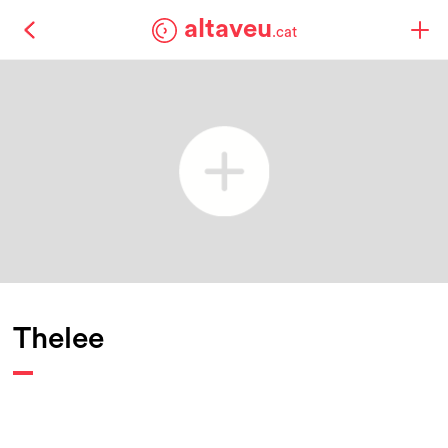
altaveu
.cat
Thelee