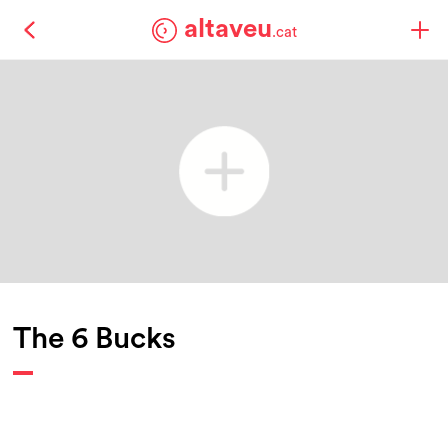
altaveu
.cat
The 6 Bucks