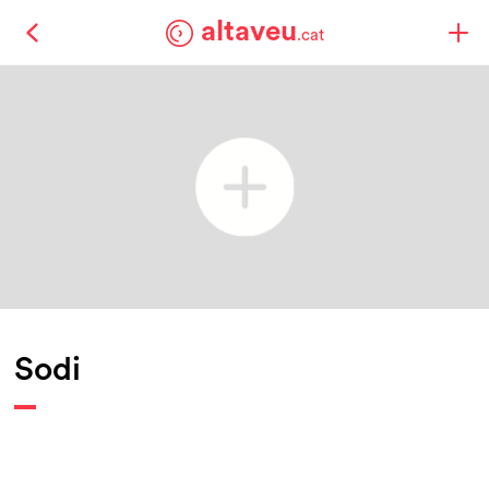
altaveu
.cat
Sodi