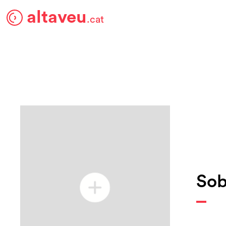
altaveu
.cat
Sob