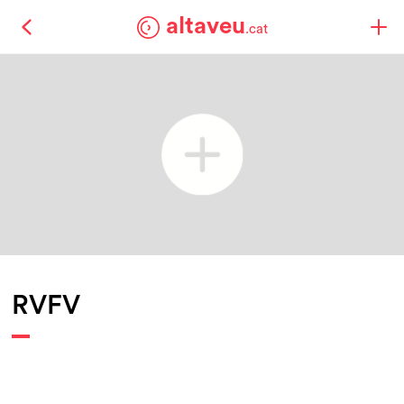
altaveu
.cat
RVFV