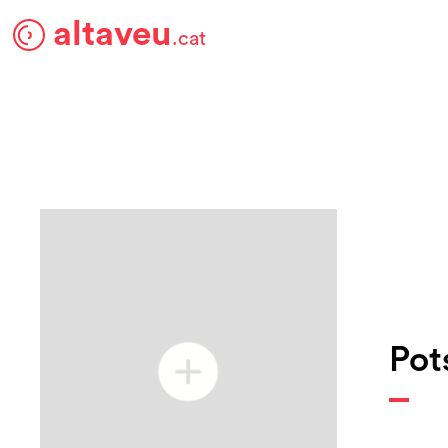
altaveu
.cat
Pot