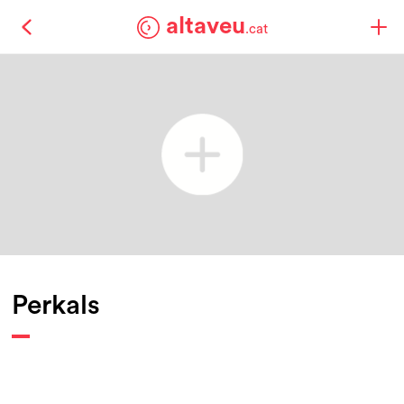
altaveu
.cat
Perkals