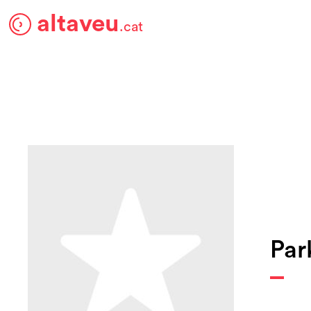
altaveu
.cat
Par