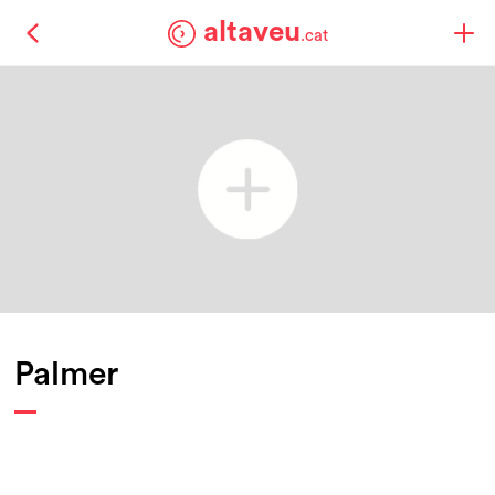
altaveu
.cat
Palmer