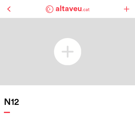
altaveu
.cat
N12