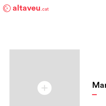
altaveu
.cat
Mar