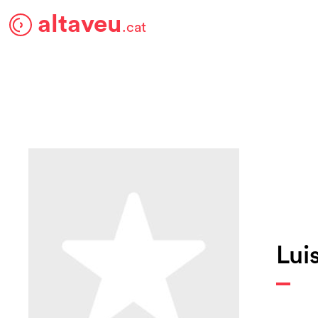
altaveu
.cat
Lui