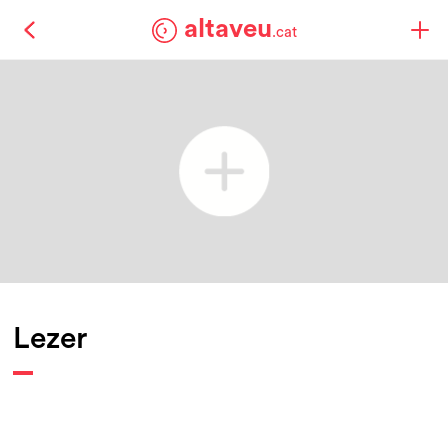
altaveu
.cat
Lezer