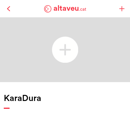
altaveu
.cat
KaraDura